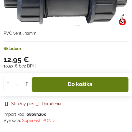
PVC ventil 32mm
Skladom
12,95 €
10,53 €
bez DPH
Do košíka
Strážny pes
Doručenia
Import kód:
08083260
Výrobca:
SuperFish POND