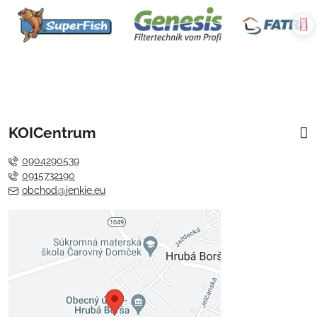
KOICentrum
0904290539
0915732190
obchod@jenkie.eu
Externý obsah je blokovaný
Voľbami súkromia
Prajete si načítať externý obsah?