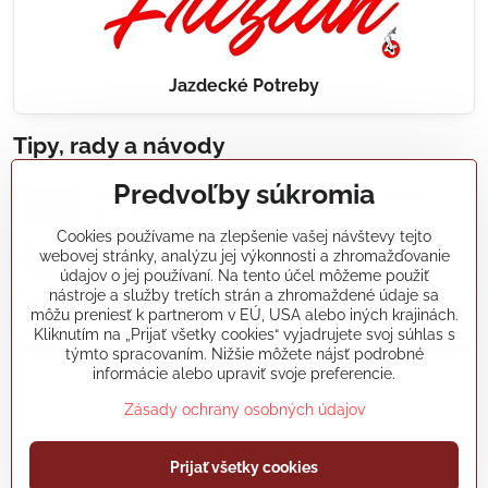
Jazdecké Potreby
Tipy, rady a návody
Predvoľby súkromia
Realizácie záhradných jazierok, bazénov, fontán,
údržba...
Cookies používame na zlepšenie vašej návštevy tejto
webovej stránky, analýzu jej výkonnosti a zhromažďovanie
Články a blogy
údajov o jej používaní. Na tento účel môžeme použiť
nástroje a služby tretích strán a zhromaždené údaje sa
môžu preniesť k partnerom v EÚ, USA alebo iných krajinách.
Rady a návody
Kliknutím na „Prijať všetky cookies“ vyjadrujete svoj súhlas s
týmto spracovaním. Nižšie môžete nájsť podrobné
informácie alebo upraviť svoje preferencie.
koikapre/?ref=hl
Zásady ochrany osobných údajov
©
2026
Copyright
Prijať všetky cookies