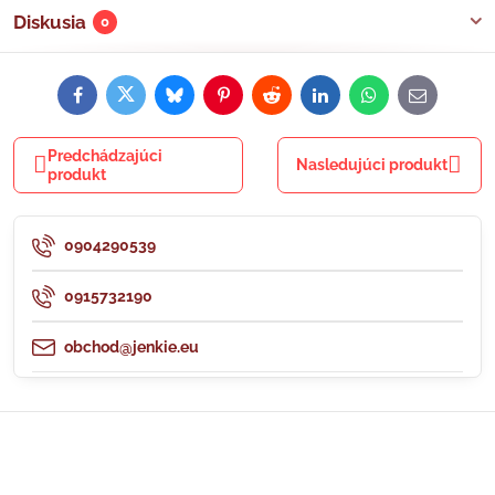
Diskusia
0
Facebook
Twitter
Bluesky
Pinterest
Reddit
LinkedIn
WhatsApp
E-
mail
Predchádzajúci
Nasledujúci produkt
produkt
0904290539
0915732190
obchod@jenkie.eu