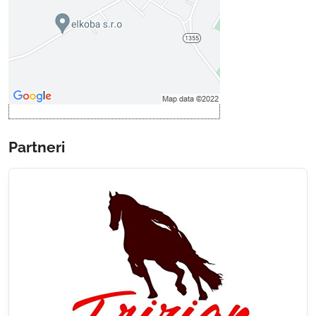
Povoliť tentokrát
Povoliť a zapamätať - súhlas s
druhom cookie: Funkčné
Otvoriť obsah v novom okne
Partneri