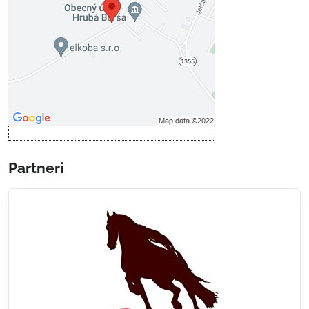
Povoliť tentokrát
Povoliť a zapamätať - súhlas s
druhom cookie: Funkčné
Otvoriť obsah v novom okne
Partneri