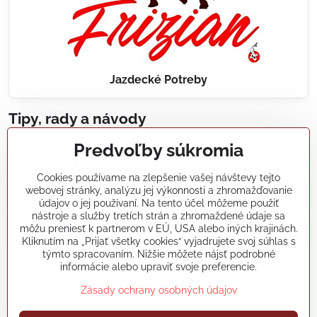
Jazdecké Potreby
Tipy, rady a návody
Predvoľby súkromia
Realizácie záhradných jazierok, bazénov, fontán,
údržba...
Cookies používame na zlepšenie vašej návštevy tejto
webovej stránky, analýzu jej výkonnosti a zhromažďovanie
Články a blogy
údajov o jej používaní. Na tento účel môžeme použiť
nástroje a služby tretích strán a zhromaždené údaje sa
môžu preniesť k partnerom v EÚ, USA alebo iných krajinách.
Rady a návody
Kliknutím na „Prijať všetky cookies“ vyjadrujete svoj súhlas s
týmto spracovaním. Nižšie môžete nájsť podrobné
informácie alebo upraviť svoje preferencie.
koikapre/?ref=hl
Zásady ochrany osobných údajov