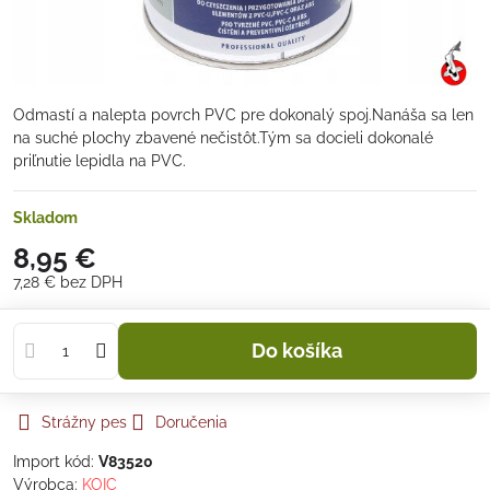
Odmastí a nalepta povrch PVC pre dokonalý spoj.Nanáša sa len
na suché plochy zbavené nečistôt.Tým sa docieli dokonalé
priľnutie lepidla na PVC.
Skladom
8,95 €
7,28 €
bez DPH
Do košíka
Strážny pes
Doručenia
Import kód:
V83520
Výrobca:
KOIC