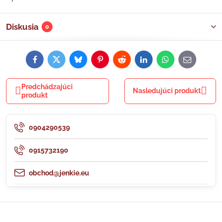
Diskusia
0
Facebook
Twitter
Bluesky
Pinterest
Reddit
LinkedIn
WhatsApp
E-
mail
Predchádzajúci
Nasledujúci produkt
produkt
0904290539
0915732190
obchod@jenkie.eu