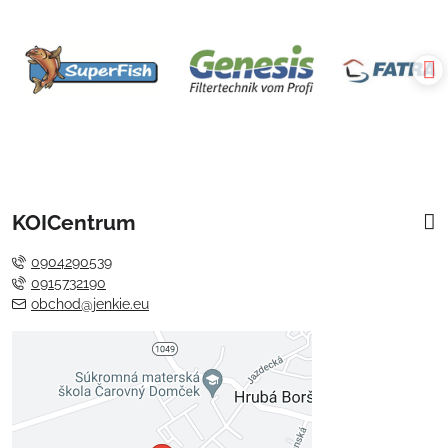
KOICentrum
0904290539
0915732190
obchod@jenkie.eu
Externý obsah je blokovaný
Voľbami súkromia
Prajete si načítať externý obsah?