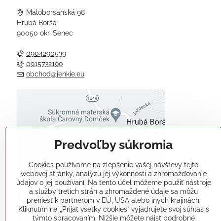
Maloboršanská 98
Hrubá Borša
90050 okr. Senec
0904290539
0915732190
obchod@jenkie.eu
Externý obsah je blokovaný
Voľbami súkromia
Predvoľby súkromia
Prajete si načítať externý obsah?
Cookies používame na zlepšenie vašej návštevy tejto
Povoliť tentokrát
webovej stránky, analýzu jej výkonnosti a zhromažďovanie
údajov o jej používaní. Na tento účel môžeme použiť nástroje
a služby tretích strán a zhromaždené údaje sa môžu
Povoliť a zapamätať - súhlas s
preniesť k partnerom v EÚ, USA alebo iných krajinách.
druhom cookie: Funkčné
Kliknutím na „Prijať všetky cookies“ vyjadrujete svoj súhlas s
týmto spracovaním. Nižšie môžete nájsť podrobné