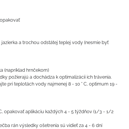
o opakovať
o jazierka a trochou odstátej teplej vody (nesmie byť
a (napríklad hrnčekom)
ky požierajú a dochádza k optimalizácii ich trávenia.
jte pri teplotách vody najmenej 8 - 10 ° C, optimum 19 -
 C, opakovať aplikáciu každých 4 - 5 týždňov (1/3 - 1/2
 rán výsledky ošetrenia sú vidieť za 4 - 6 dní