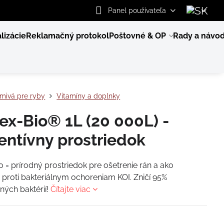
Panel používateľa
lizácie
Reklamačný protokol
Poštovné & OP
Rady a návo
mivá pre ryby
Vitamíny a doplnky
ex-Bio® 1L (20 000L) -
entívny prostriedok
o = prírodný prostriedok pre ošetrenie rán a ako
 proti bakteriálnym ochoreniam KOI. Zničí 95%
ých baktérií!
Čítajte viac