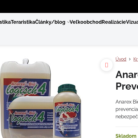
stika
Teraristika
Články/blog
Veľkoobchod
Realizácie
Vizua
Úvod
Kr
Anar
Prev
Anarex Bi
prevencia
nebezpečn
Skladom