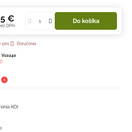
95 €
Do košíka
bez DPH
y pes
Doručenia
:
V10240
D
0
renia KOI
e