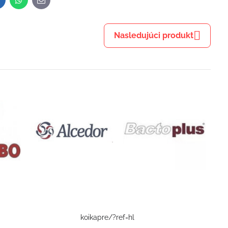
inkedIn
WhatsApp
E-
mail
Nasledujúci produkt
koikapre/?ref=hl