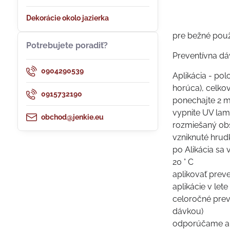
Dekorácie okolo jazierka
pre bežné použ
Potrebujete poradiť?
Preventívna dá
0904290539
Aplikácia - pol
horúca), celko
0915732190
ponechajte 2 mi
vypnite UV lam
obchod@jenkie.eu
rozmiešaný obs
vzniknuté hrudk
po Alikácia sa 
20 ° C
aplikovať preve
aplikácie v lete
celoročné preve
dávkou)
odporúčame apl