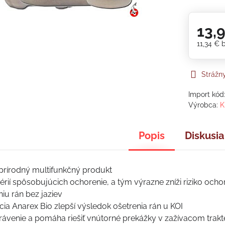
13,
11,34 €
Strážn
Import kód
Výrobca:
K
Popis
Diskusia
 prírodný multifunkčný produkt
térií spôsobujúcich ochorenie, a tým výrazne zníži riziko ocho
niu rán bez jaziev
cia Anarex Bio zlepší výsledok ošetrenia rán u KOI
trávenie a pomáha riešiť vnútorné prekážky v zažívacom trakt