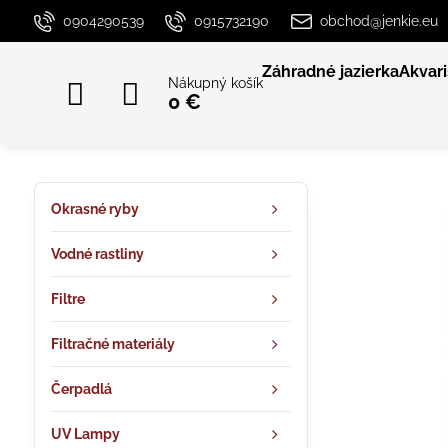
0904290539
0915732190
obchod@jenkie.eu
Záhradné jazierka
Akvari
Nákupný košík
0 €
Okrasné ryby
Vodné rastliny
Filtre
Filtračné materiály
Čerpadlá
UV Lampy