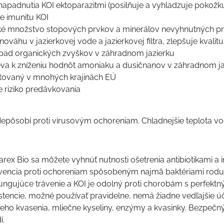
o napadnutia KOI ektoparazitmi (posilňuje a vyhladzuje pokožk
je imunitu KOI
ké množstvo stopových prvkov a minerálov nevyhnutných pre
ováhu v jazierkovej vode a jazierkovej filtra, zlepšuje kvalit
zpad organických zvyškov v záhradnom jazierku
ieva k zníženiu hodnôt amoniaku a dusičnanov v záhradnom j
stovaný v mnohých krajinách EÚ
e riziko predávkovania
epôsobí proti vírusovým ochoreniam. Chladnejšie teplota vo
ex Bio sa môžete vyhnúť nutnosti ošetrenia antibiotikami a i
evencia proti ochoreniam spôsobeným najmä baktériami rod
ungujúce trávenie a KOI je odolný proti chorobám s perfek
istencie, možné používať pravidelne, nemá žiadne vedľajšie 
eho kvasenia, mliečne kyseliny, enzýmy a kvasinky. Bezpečný pr
í.