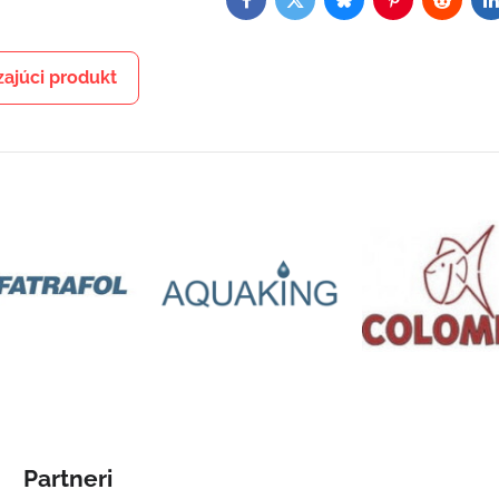
Facebook
Twitter
Bluesky
Pinterest
Reddit
L
ajúci produkt
Partneri