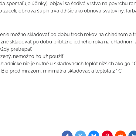
da spomaľuje účinky), objaví sa šedivá vrstva na povrchu ran
o zacelí, obnova šupín trvá dlhšie ako obnova svaloviny, far
lenie možno skladovať po dobu troch rokov na chladnom a
žné skladovať po dobu približne jedného roka na chladnom
vždy pretrepať
azený, nemožno ho už použiť
hladničke nie je nutné u skladovacích teplôt nižších ako 30 ° 
 Bio pred mrazom, minimálna skladovacia teplota 2 ° C