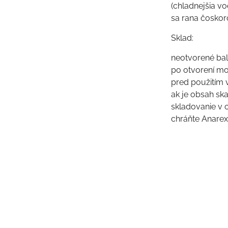
(chladnejšia vo
sa rana čoskor
Sklad:
neotvorené ba
po otvorení mo
pred použitím 
ak je obsah sk
skladovanie v c
chráňte Anarex