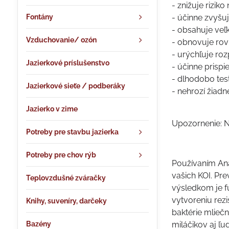
- znižuje rizik
Fontány
- účinne zvyšu
- obsahuje veľ
Vzduchovanie/ ozón
- obnovuje rovn
- urýchľuje ro
Jazierkové príslušenstvo
- účinne prisp
- dlhodobo te
Jazierkové sieťe / podberáky
- nehrozí žiadn
Jazierko v zime
Upozornenie: N
Potreby pre stavbu jazierka
Potreby pre chov rýb
Používaním Anar
vašich KOI. Pr
Teplovzdušné zváračky
výsledkom je f
vytvoreniu rez
Knihy, suveníry, darčeky
baktérie mliečn
Bazény
miláčikov aj ľud