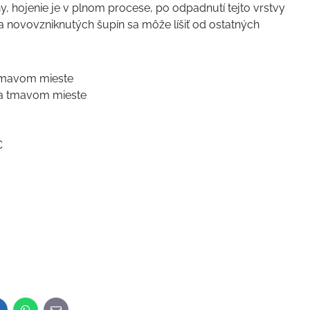
y, hojenie je v plnom procese, po odpadnutí tejto vrstvy
ba novovzniknutých šupín sa môže líšiť od ostatných
 tmavom mieste
 a tmavom mieste
C