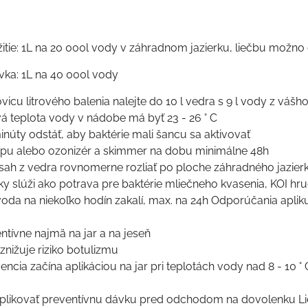
itie: 1L na 20 000l vody v záhradnom jazierku, liečbu možn
vka: 1L na 40 000l vody
ovicu litrového balenia nalejte do 10 l vedra s 9 l vody z vášh
vá teplota vody v nádobe má byť 23 - 26 ° C
núty odstáť, aby baktérie mali šancu sa aktivovať
pu alebo ozonizér a skimmer na dobu minimálne 48h
ah z vedra rovnomerne rozliať po ploche záhradného jazierk
y slúži ako potrava pre baktérie mliečneho kvasenia, KOI hrud
voda na niekoľko hodín zakalí, max. na 24h Odporúčania apliku
ntívne najmä na jar a na jeseň
 znižuje riziko botulizmu
ncia začína aplikáciou na jar pri teplotách vody nad 8 - 10 °
ikovať preventívnu dávku pred odchodom na dovolenku Liečba