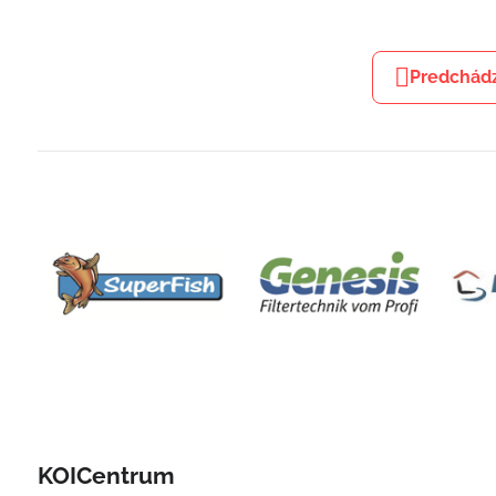
Predchádz
KOICentrum