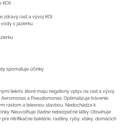
u KOI)
 zdravý rast a vývoj KOI
u vody v jazierku
azierku
dy spomaľuje účinky.
nými liekmi, ktoré majú negatívny vplyv na rast a vývoj
u Aeromonas a Pseudomonas. Optimalizuje trávenie,
tným rastom a telesnou stavbou. Nedochádza k
účinky. Neuvoľňuje žiadne nebezpečné látky. Obsahuje
e nitrifikačne baktérie, rastliny, ryby, vtáky, domácich