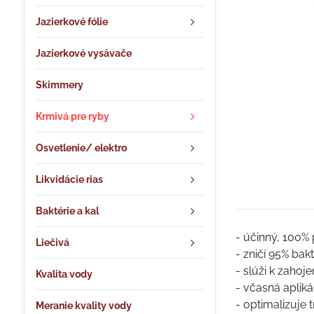
Jazierkové fólie
Jazierkové vysávače
Skimmery
Krmivá pre ryby
Osvetlenie/ elektro
Likvidácie rias
Baktérie a kal
- účinný, 100%
Liečivá
- zničí 95% bak
- slúži k zahoje
Kvalita vody
- včasná apliká
- optimalizuje 
Meranie kvality vody