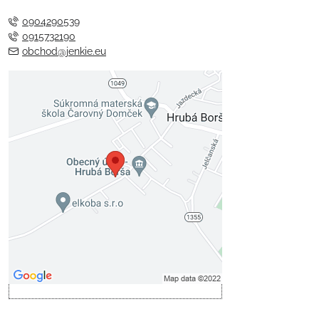
0904290539
0915732190
obchod@jenkie.eu
Externý obsah je blokovaný
Voľbami súkromia
Prajete si načítať externý obsah?
Povoliť tentokrát
Povoliť a zapamätať - súhlas s
druhom cookie: Funkčné
Otvoriť obsah v novom okne