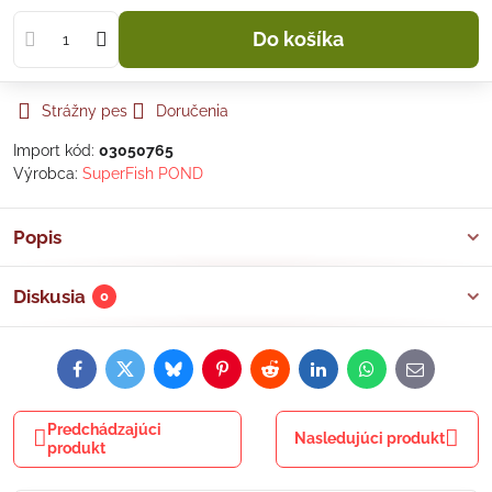
Do košíka
Strážny pes
Doručenia
Import kód:
03050765
Výrobca:
SuperFish POND
Popis
Diskusia
0
Facebook
Twitter
Bluesky
Pinterest
Reddit
LinkedIn
WhatsApp
E-
mail
Predchádzajúci
Nasledujúci produkt
produkt