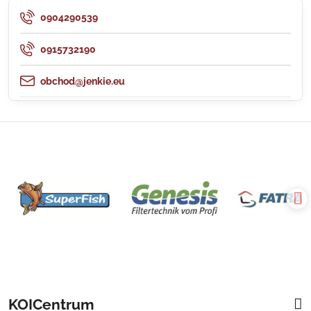
0904290539
0915732190
obchod@jenkie.eu
KOICentrum