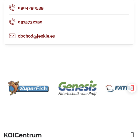
0904290539
0915732190
obchod@jenkie.eu
KOICentrum