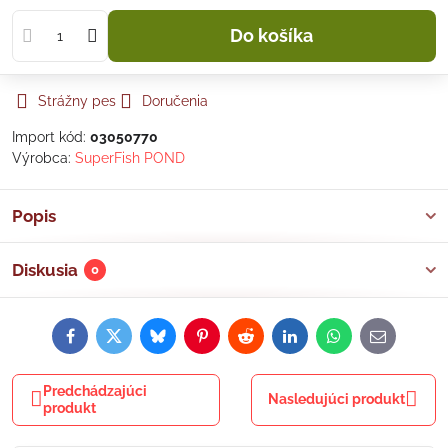
Do košíka
Strážny pes
Doručenia
Import kód:
03050770
Výrobca:
SuperFish POND
Popis
Diskusia
0
Facebook
Twitter
Bluesky
Pinterest
Reddit
LinkedIn
WhatsApp
E-
mail
Predchádzajúci
Nasledujúci produkt
produkt