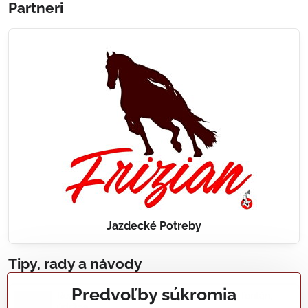
Partneri
Jazdecké Potreby
Tipy, rady a návody
Predvoľby súkromia
Realizácie záhradných jazierok, bazénov, fontán,
údržba...