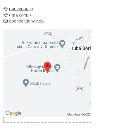
0904290539
0915732190
obchod@jenkie.eu
Externý obsah je blokovaný
Voľbami súkromia
Prajete si načítať externý obsah?
Povoliť tentokrát
Povoliť a zapamätať - súhlas s
druhom cookie: Funkčné
Otvoriť obsah v novom okne