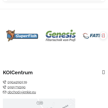
KOICentrum
0904290539
0915732190
obchod@jenkie.eu