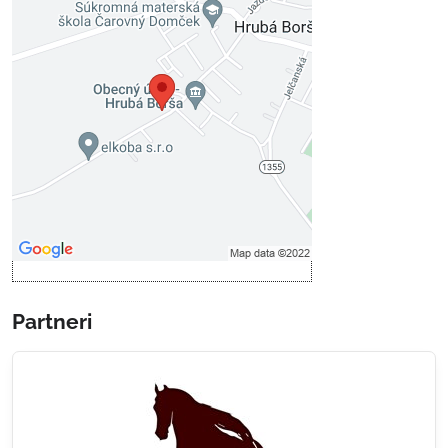
Externý obsah je blokovaný
Voľbami súkromia
Prajete si načítať externý obsah?
Povoliť tentokrát
Povoliť a zapamätať - súhlas s
druhom cookie: Funkčné
Otvoriť obsah v novom okne
Partneri