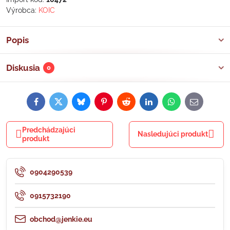
Výrobca:
KOIC
Popis
Diskusia
0
Facebook
Twitter
Bluesky
Pinterest
Reddit
LinkedIn
WhatsApp
E-
mail
Predchádzajúci
Nasledujúci produkt
produkt
0904290539
0915732190
obchod@jenkie.eu