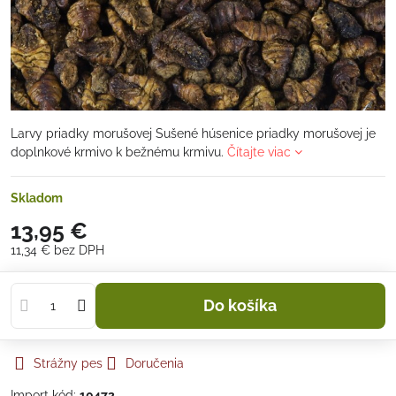
Larvy priadky morušovej Sušené húsenice priadky morušovej je
doplnkové krmivo k bežnému krmivu.
Čítajte viac
Skladom
13,95 €
11,34 €
bez DPH
Do košíka
Strážny pes
Doručenia
Import kód:
10472