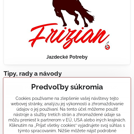
Jazdecké Potreby
Tipy, rady a návody
Predvoľby súkromia
Realizácie záhradných jazierok, bazénov, fontán,
údržba...
Cookies používame na zlepšenie vašej návštevy tejto
webovej stránky, analýzu jej výkonnosti a zhromažďovanie
Články a blogy
údajov o jej používaní. Na tento účel môžeme použiť
nástroje a služby tretích strán a zhromaždené údaje sa
môžu preniesť k partnerom v EÚ, USA alebo iných krajinách.
Rady a návody
Kliknutím na „Prijať všetky cookies“ vyjadrujete svoj súhlas s
týmto spracovaním. Nižšie môžete nájsť podrobné