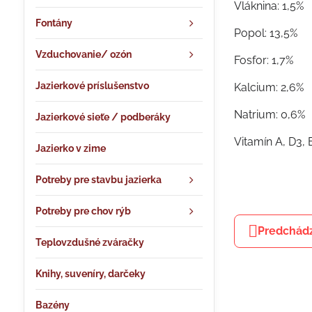
Vláknina: 1,5%
Fontány
Popol: 13,5%
Vzduchovanie/ ozón
Fosfor: 1,7%
Jazierkové príslušenstvo
Kalcium: 2,6%
Natrium: 0,6%
Jazierkové sieťe / podberáky
Vitamín A, D3, E
Jazierko v zime
Potreby pre stavbu jazierka
Potreby pre chov rýb
Predchádz
Teplovzdušné zváračky
Knihy, suveníry, darčeky
Bazény