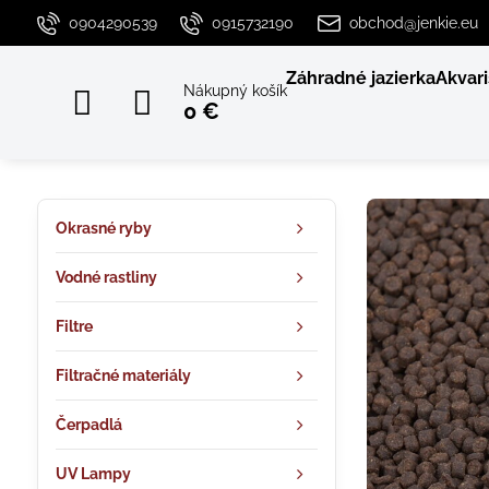
0904290539
0915732190
obchod@jenkie.eu
Záhradné jazierka
Akvari
Nákupný košík
0 €
Okrasné ryby
Vodné rastliny
Filtre
Filtračné materiály
Čerpadlá
UV Lampy