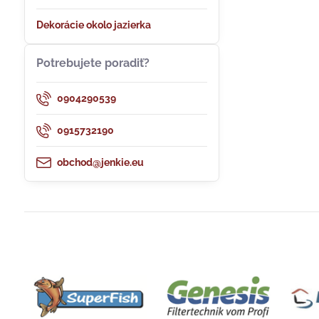
Dekorácie okolo jazierka
Potrebujete poradiť?
0904290539
0915732190
obchod@jenkie.eu