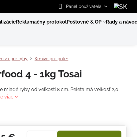
Panel používateľa
lizácie
Reklamačný protokol
Poštovné & OP
Rady a návo
mivá pre ryby
Krmivo pre poter
food 4 - 1kg Tosai
e mladé ryby od veľkosti 8 cm. Peleta má veľkosť 2,0
te viac