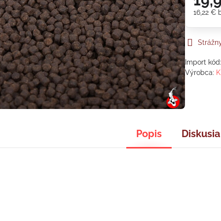
19,
16,22 €
Strážn
Import kód
Výrobca:
K
Popis
Diskusia