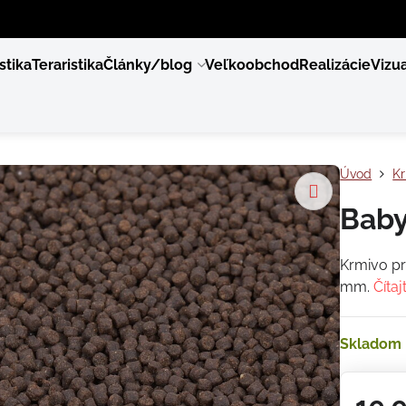
stika
Teraristika
Články/blog
Veľkoobchod
Realizácie
Vizua
Úvod
Kr
Baby
Krmivo pr
mm.
Čítaj
Skladom