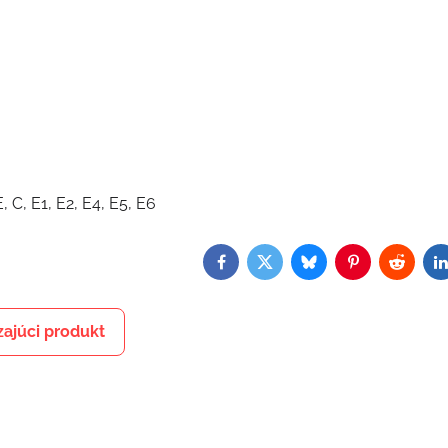
, C, E1, E2, E4, E5, E6
Facebook
Twitter
Bluesky
Pinterest
Reddit
L
ajúci produkt