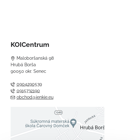
KOICentrum
Maloboršanská 98
Hrubá Borša
90050 okr. Senec
0904290539
0915732190
obchod@jenkie.eu
Externý obsah je blokovaný
Voľbami súkromia