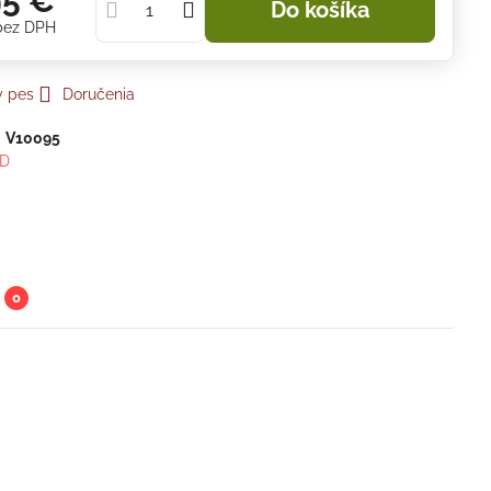
95 €
Do košíka
bez DPH
y pes
Doručenia
:
V10095
D
0