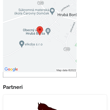
Externý obsah je blokovaný
Voľbami súkromia
Prajete si načítať externý obsah?
Povoliť tentokrát
Povoliť a zapamätať - súhlas s
druhom cookie: Funkčné
Otvoriť obsah v novom okne
Partneri