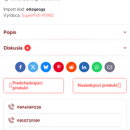
Import kód:
06090191
Výrobca:
SuperFish POND
Popis
Diskusia
0
Facebook
Twitter
Bluesky
Pinterest
Reddit
LinkedIn
WhatsApp
E-
mail
Predchádzajúci
Nasledujúci produkt
produkt
0904290539
0915732190