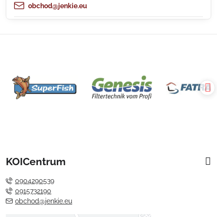
obchod@jenkie.eu
KOICentrum
0904290539
0915732190
obchod@jenkie.eu