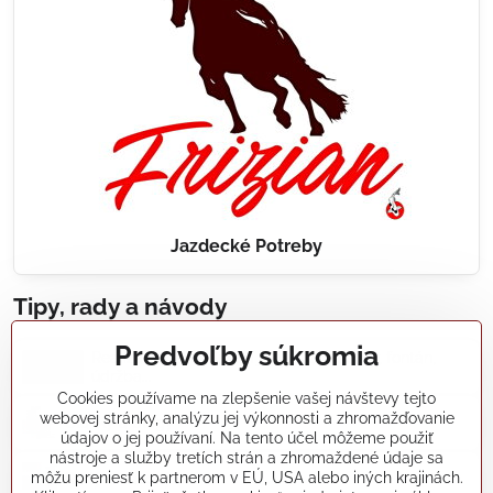
Jazdecké Potreby
Tipy, rady a návody
Predvoľby súkromia
Realizácie záhradných jazierok, bazénov, fontán,
údržba...
Cookies používame na zlepšenie vašej návštevy tejto
webovej stránky, analýzu jej výkonnosti a zhromažďovanie
Články a blogy
údajov o jej používaní. Na tento účel môžeme použiť
nástroje a služby tretích strán a zhromaždené údaje sa
môžu preniesť k partnerom v EÚ, USA alebo iných krajinách.
Rady a návody