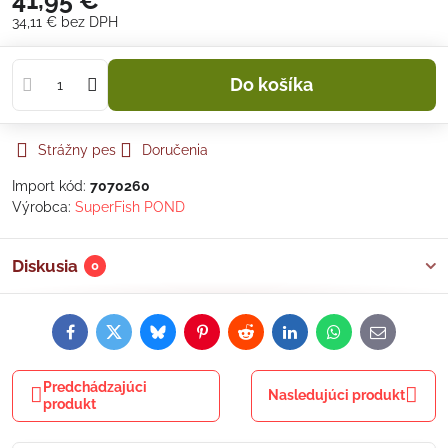
41,95 €
34,11 €
bez DPH
Do košíka
Strážny pes
Doručenia
Import kód:
7070260
Výrobca:
SuperFish POND
Diskusia
0
Facebook
Twitter
Bluesky
Pinterest
Reddit
LinkedIn
WhatsApp
E-
mail
Predchádzajúci
Nasledujúci produkt
produkt