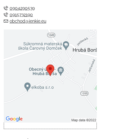
0904290539
0915732190
obchod@jenkie.eu
Externý obsah je blokovaný
Voľbami súkromia
Prajete si načítať externý obsah?
Povoliť tentokrát
Povoliť a zapamätať - súhlas s
druhom cookie: Funkčné
Otvoriť obsah v novom okne