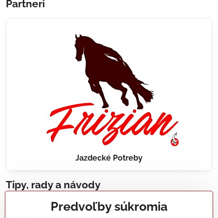
Partneri
Jazdecké Potreby
Tipy, rady a návody
Predvoľby súkromia
Realizácie záhradných jazierok, bazénov, fontán,
údržba...