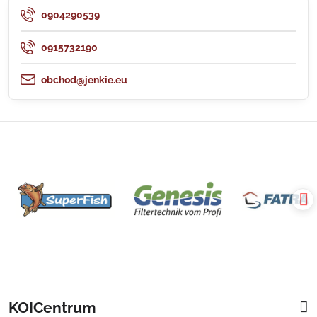
0904290539
0915732190
obchod@jenkie.eu
KOICentrum