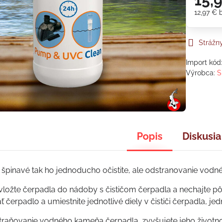
15,
12,97 €
Strážn
Import kód
Výrobca:
S
Popis
Diskusia
, špinavé tak ho jednoducho očistite, ale odstranovanie vodn
 vložte čerpadla do nádoby s čističom čerpadla a nechajte pô
 čerpadlo a umiestnite jednotlivé diely v čističi čerpadla, j
traňovanie vodného kameňa čerpadla, zvyšujete jeho životnos