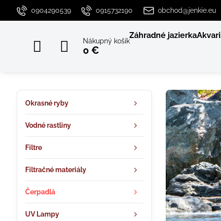
0904290539
0915732190
obchod@jenkie.eu
Záhradné jazierka
Akvari
Nákupný košík
0 €
Okrasné ryby
Vodné rastliny
Filtre
Filtračné materiály
Čerpadlá
UV Lampy