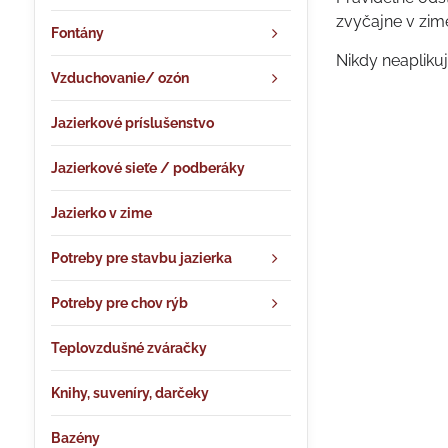
zvyčajne v zim
Fontány
Nikdy neaplikuj
Vzduchovanie/ ozón
Jazierkové príslušenstvo
Jazierkové sieťe / podberáky
Jazierko v zime
Potreby pre stavbu jazierka
Potreby pre chov rýb
Teplovzdušné zváračky
Knihy, suveníry, darčeky
Bazény