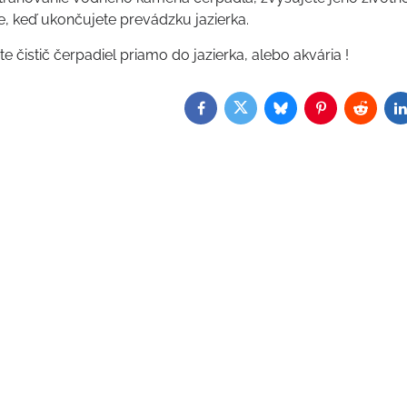
e, keď ukončujete prevádzku jazierka.
te čistič čerpadiel priamo do jazierka, alebo akvária !
Facebook
Twitter
Bluesky
Pinterest
Reddit
L