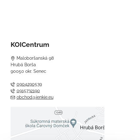
KOICentrum
Maloboršanská 98
Hrubá Borša
90050 okr. Senec
0904290539
0915732190
obchod@jenkie.eu
Externý obsah je blokovaný
Voľbami súkromia