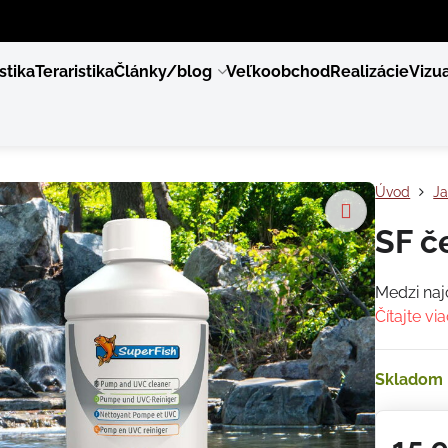
stika
Teraristika
Články/blog
Veľkoobchod
Realizácie
Vizua
Úvod
Ja
SF č
Medzi naj
Čítajte vi
Skladom