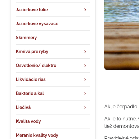
Jazierkové fólie
Jazierkové vysávače
Skimmery
Krmivá pre ryby
Osvetlenie/ elektro
Likvidácie rias
Baktérie a kal
Ak je čerpadlo
Liečivá
Ak je to nutné,
Kvalita vody
tiež demontovať
Meranie kvality vody
Pravidelné ods