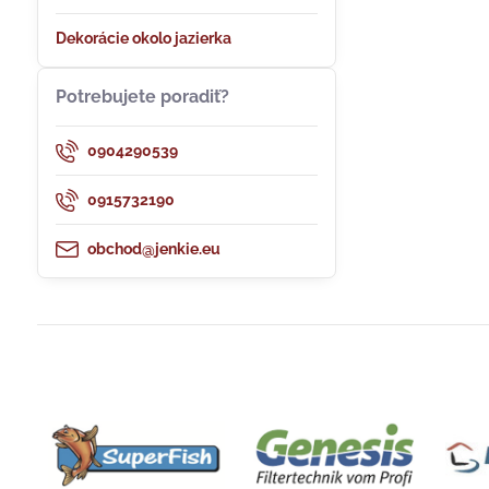
Dekorácie okolo jazierka
Potrebujete poradiť?
0904290539
0915732190
obchod@jenkie.eu