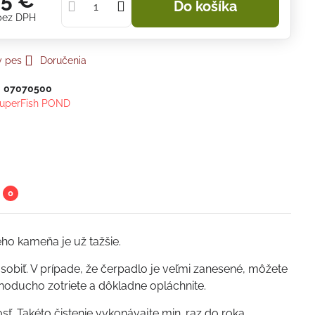
95 €
Do košíka
bez DPH
y pes
Doručenia
:
07070500
uperFish POND
0
ého kameňa je už tažšie.
sobiť. V prípade, že čerpadlo je veľmi zanesené, môžete
ednoducho zotriete a dôkladne opláchnite.
ť. Takéto čistenie vykonávajte min. raz do roka