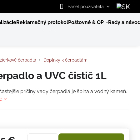
Panel používateľa
lizácie
Reklamačný protokol
Poštovné & OP
Rady a návo
zierkové čerpadlá
Doplnky k čerpadlám
erpadlo a UVC čistič 1L
častejšie príčiny vady čerpadlá je špina a vodný kameň.
ac