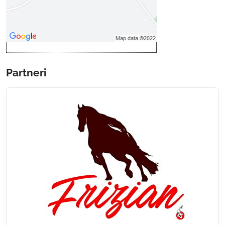
druhom cookie: Funkčné
Otvoriť obsah v novom okne
Partneri