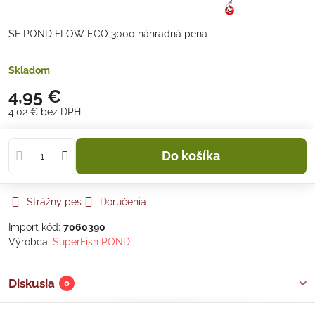
SF POND FLOW ECO 3000 náhradná pena
Skladom
4,95 €
4,02 €
bez DPH
Do košíka
Strážny pes
Doručenia
Import kód:
7060390
Výrobca:
SuperFish POND
Diskusia
0