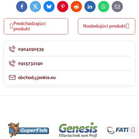
Facebook
Twitter
Bluesky
Pinterest
Reddit
LinkedIn
WhatsApp
E-
mail
Predchádzajúci
Nasledujúci produkt
produkt
0904290539
0915732190
obchod@jenkie.eu