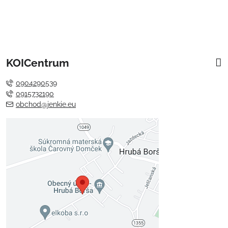
KOICentrum
0904290539
0915732190
obchod@jenkie.eu
Externý obsah je blokovaný
Voľbami súkromia
Prajete si načítať externý obsah?
Povoliť tentokrát
Povoliť a zapamätať - súhlas s