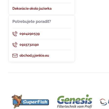
Dekorácie okolo jazierka
Potrebujete poradiť?
0904290539
0915732190
obchod@jenkie.eu