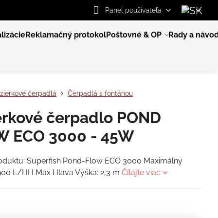
Panel používateľa
lizácie
Reklamačný protokol
Poštovné & OP
Rady a návo
zierkové čerpadlá
Čerpadlá s fontánou
erkové čerpadlo POND
W ECO 3000 - 45W
oduktu: Superfish Pond-Flow ECO 3000 Maximálny
2900 L/HH Max Hlava Výška: 2,3 m
Čítajte viac