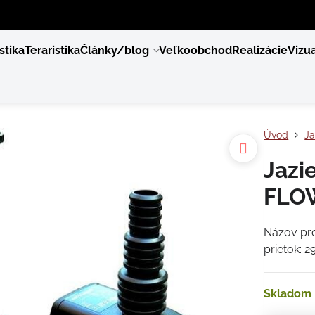
stika
Teraristika
Články/blog
Veľkoobchod
Realizácie
Vizua
Úvod
Ja
Jazi
FLO
Názov pr
prietok: 
Skladom