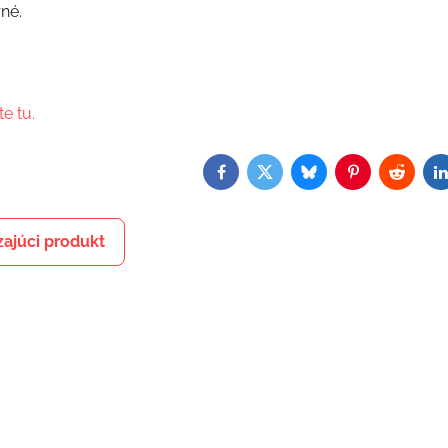
né.
e tu.
Facebook
Twitter
Bluesky
Pinterest
Reddit
L
ajúci produkt