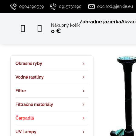
0904290539
0915732190
obchod@jenkie.eu
Záhradné jazierka
Akvari
Nákupný košík
0 €
Okrasné ryby
Vodné rastliny
Filtre
Filtračné materiály
Čerpadlá
UV Lampy