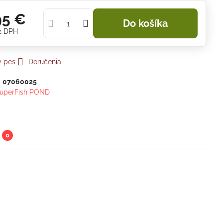
95 €
Do košíka
z DPH
y pes
Doručenia
:
07060025
uperFish POND
0