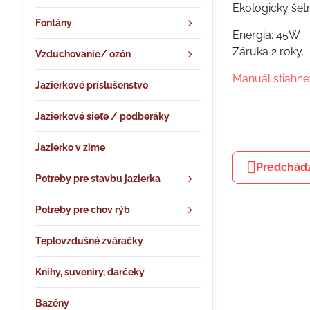
Ekologicky šetr
Fontány
Energia: 45W
Záruka 2 roky.
Vzduchovanie/ ozón
Manuál stiahnet
Jazierkové príslušenstvo
Jazierkové sieťe / podberáky
Jazierko v zime
Predchádz
Potreby pre stavbu jazierka
Potreby pre chov rýb
Teplovzdušné zváračky
Knihy, suveníry, darčeky
Bazény