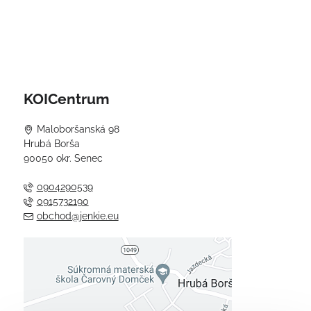
KOICentrum
Maloboršanská 98
Hrubá Borša
90050 okr. Senec
0904290539
0915732190
obchod@jenkie.eu
Externý obsah je blokovaný
Voľbami súkromia