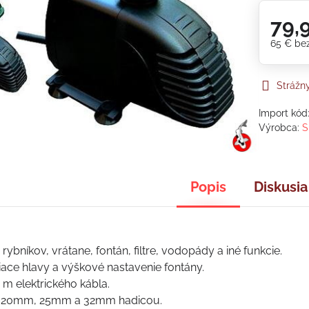
79,
65 €
be
Strážn
Import kód
Výrobca:
S
Popis
Diskusia
rybníkov, vrátane, fontán, filtre, vodopády a iné funkcie.
iace hlavy a výškové nastavenie fontány.
 m elektrického kábla.
s 20mm, 25mm a 32mm hadicou.