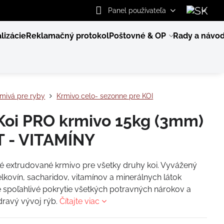
Panel používateľa
lizácie
Reklamačný protokol
Poštovné & OP
Rady a návo
mivá pre ryby
Krmivo celo- sezonne pre KOI
Koi PRO krmivo 15kg (3mm)
 - VITAMÍNY
 extrudované krmivo pre všetky druhy koi. Vyvážený
lkovín, sacharidov, vitamínov a minerálnych látok
spoľahlivé pokrytie všetkých potravných nárokov a
zdravý vývoj rýb.
Čítajte viac