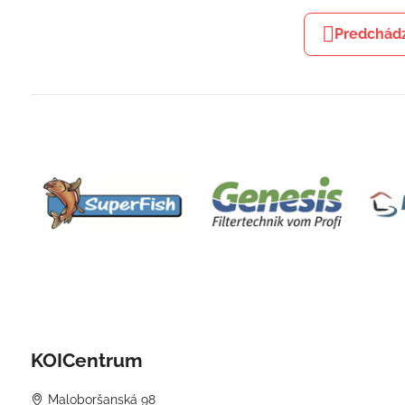
Predchádz
KOICentrum
Maloboršanská 98