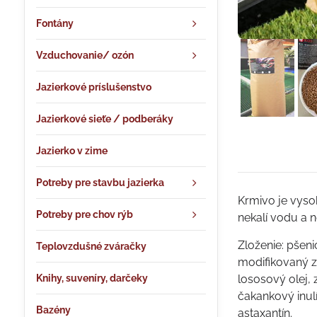
Fontány
Vzduchovanie/ ozón
Jazierkové príslušenstvo
Jazierkové sieťe / podberáky
Jazierko v zime
Potreby pre stavbu jazierka
Krmivo je vysok
Potreby pre chov rýb
nekalí vodu a 
Zloženie: pšeni
Teplovzdušné zváračky
modifikovaný ze
Knihy, suveníry, darčeky
lososový olej,
čakankový inul
Bazény
astaxantín.