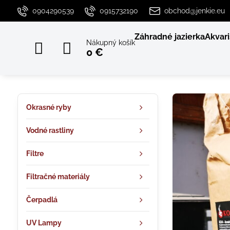
0904290539
0915732190
obchod@jenkie.eu
Záhradné jazierka
Akvari
Nákupný košík
0 €
Okrasné ryby
Vodné rastliny
Filtre
Filtračné materiály
Čerpadlá
UV Lampy