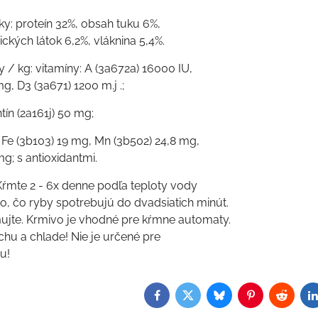
ky: proteín 32%, obsah tuku 6%,
ckých látok 6,2%, vláknina 5,4%.
 / kg: vitamíny: A (3a672a) 16000 IU,
g, D3 (3a671) 1200 m.j .;
tín (2a161j) 50 mg;
 Fe (3b103) 19 mg, Mn (3b502) 24,8 mg,
g; s antioxidantmi.
ŕmte 2 - 6x denne podľa teploty vody
o, čo ryby spotrebujú do dvadsiatich minút.
jte. Krmivo je vhodné pre kŕmne automaty.
chu a chlade! Nie je určené pre
u!
Facebook
Twitter
Bluesky
Pinterest
Reddit
L