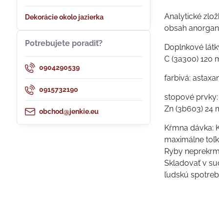
Analytické zlož
Dekorácie okolo jazierka
obsah anorgani
Potrebujete poradiť?
Doplnkové látky
C (3a300) 120 m
0904290539
farbivá: astaxan
0915732190
stopové prvky:
Zn (3b603) 24 m
obchod@jenkie.eu
Kŕmna dávka: K
maximálne toľk
Ryby neprekrmu
Skladovať v su
ľudskú spotreb