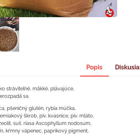
Popis
Diskusia
o stráviteľné, mäkké, plávajúce,
nerozpadá sa.
ca, pšeničný glutén, rybia múčka,
miakový škrob, pív. kvasnice, pív. mláto,
 zeolit, suš. riasa Ascophyllum nodosum,
ín, kŕmny vápenec, paprikový pigment,