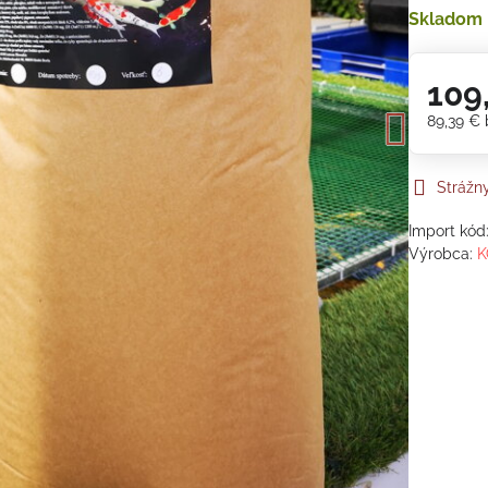
Skladom
109
89,39 €
Strážn
Import kód
Výrobca:
K