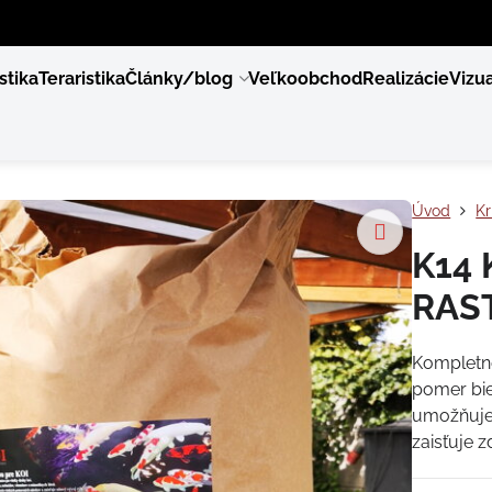
stika
Teraristika
Články/blog
Veľkoobchod
Realizácie
Vizua
Úvod
Kr
K14 
RAST
Kompletné
pomer bie
umožňuje 
zaisťuje 