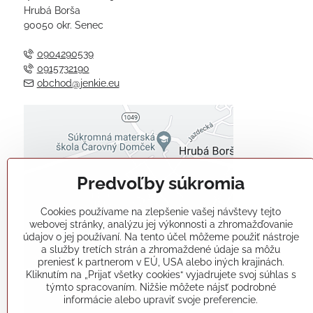
Hrubá Borša
90050 okr. Senec
0904290539
0915732190
obchod@jenkie.eu
Externý obsah je blokovaný
Voľbami súkromia
Predvoľby súkromia
Prajete si načítať externý obsah?
Cookies používame na zlepšenie vašej návštevy tejto
Povoliť tentokrát
webovej stránky, analýzu jej výkonnosti a zhromažďovanie
údajov o jej používaní. Na tento účel môžeme použiť nástroje
a služby tretích strán a zhromaždené údaje sa môžu
Povoliť a zapamätať - súhlas s
preniesť k partnerom v EÚ, USA alebo iných krajinách.
druhom cookie: Funkčné
Kliknutím na „Prijať všetky cookies“ vyjadrujete svoj súhlas s
týmto spracovaním. Nižšie môžete nájsť podrobné
informácie alebo upraviť svoje preferencie.
Otvoriť obsah v novom okne