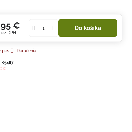
,95 €
Do košíka
bez DPH
y pes
Doručenia
:
K5487
OIC