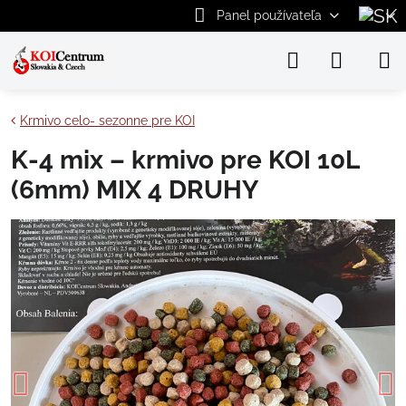
Panel používateľa
Krmivo celo- sezonne pre KOI
K-4 mix – krmivo pre KOI 10L
(6mm) MIX 4 DRUHY