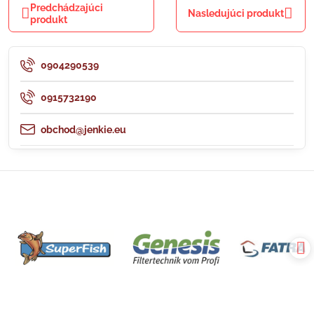
Predchádzajúci
Nasledujúci produkt
produkt
0904290539
0915732190
obchod@jenkie.eu