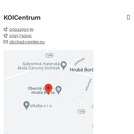
KOICentrum
0904290539
0915732190
obchod@jenkie.eu
Externý obsah je blokovaný
Voľbami súkromia
Prajete si načítať externý obsah?
Povoliť tentokrát
Povoliť a zapamätať - súhlas s
druhom cookie: Funkčné
Otvoriť obsah v novom okne