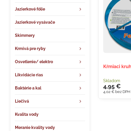
Jazierkové fólie
Jazierkové vysávače
Skimmery
Krmivá pre ryby
Osvetlenie/ elektro
Kŕmiaci kru
Likvidácie rias
Skladom
4,95 €
Baktérie a kal
4,02 €
bez DPH
Liečivá
Kvalita vody
Meranie kvality vody