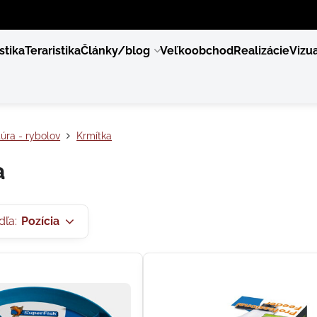
stika
Teraristika
Články/blog
Veľkoobchod
Realizácie
Vizua
úra - rybolov
Krmítka
a
dľa:
Pozícia