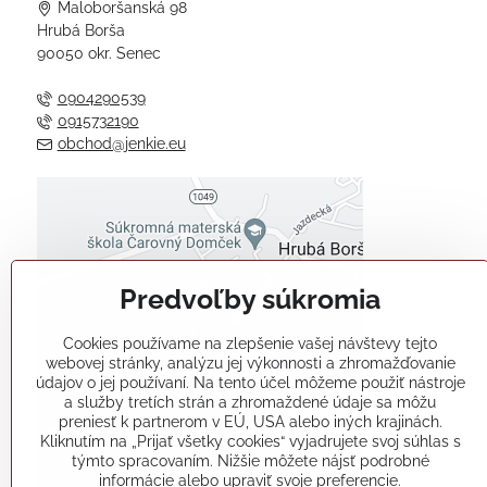
Maloboršanská 98
Hrubá Borša
90050 okr. Senec
0904290539
0915732190
obchod@jenkie.eu
Externý obsah je blokovaný
Voľbami súkromia
Predvoľby súkromia
Prajete si načítať externý obsah?
Cookies používame na zlepšenie vašej návštevy tejto
Povoliť tentokrát
webovej stránky, analýzu jej výkonnosti a zhromažďovanie
údajov o jej používaní. Na tento účel môžeme použiť nástroje
a služby tretích strán a zhromaždené údaje sa môžu
Povoliť a zapamätať - súhlas s
preniesť k partnerom v EÚ, USA alebo iných krajinách.
druhom cookie: Funkčné
Kliknutím na „Prijať všetky cookies“ vyjadrujete svoj súhlas s
týmto spracovaním. Nižšie môžete nájsť podrobné
informácie alebo upraviť svoje preferencie.
Otvoriť obsah v novom okne