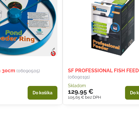
h 30cm
SF PROFESSIONAL FISH FEED
(06090505)
(06090191)
Skladom
129,95 €
Do košíka
Do k
105,65 €
bez DPH