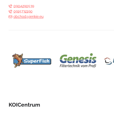
0904290539
0915732190
obchod@jenkie.eu
KOICentrum