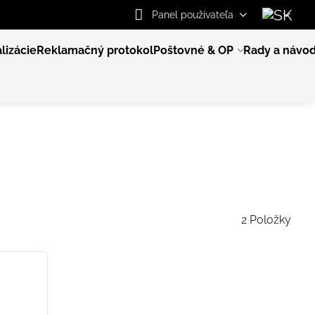
Panel používateľa
lizácie
Reklamačný protokol
Poštovné & OP
Rady a návo
2
Položky