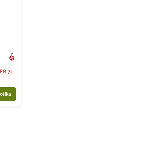
ER 7L
ošíka