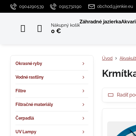
0904290539
0915732190
obchod@jenkie.eu
Záhradné jazierka
Akvari
Nákupný košík
0 €
Úvod
Akvakult
Okrasné ryby
Krmítk
Vodné rastliny
Filtre
Radiť po
Filtračné materiály
Čerpadlá
UV Lampy