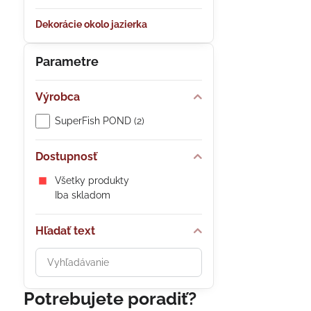
Dekorácie okolo jazierka
Parametre
Výrobca
SuperFish POND (2)
Dostupnosť
Všetky produkty
Iba skladom
Hľadať text
Prehľadať
výsledky
filtra
Potrebujete poradiť?
fulltextom