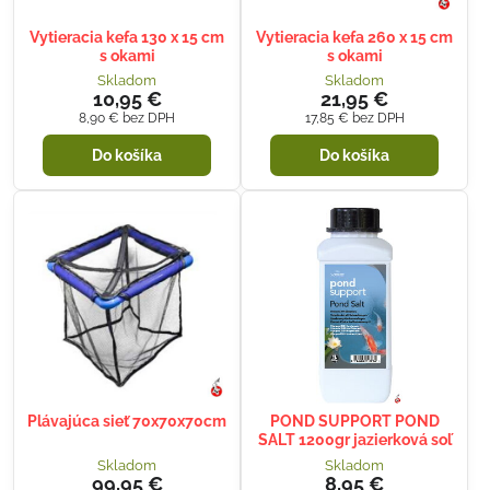
Vytieracia kefa 130 x 15 cm
Vytieracia kefa 260 x 15 cm
s okami
s okami
Skladom
Skladom
10,95 €
21,95 €
8,90 €
bez DPH
17,85 €
bez DPH
Do košíka
Do košíka
Plávajúca sieť 70x70x70cm
POND SUPPORT POND
SALT 1200gr jazierková soľ
Skladom
Skladom
99,95 €
8,95 €