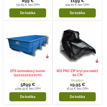
899 €
1199 €
730,89 €
bez DPH
974,80 €
bez DPH
Do košíka
Do košíka
EPS laminátový bazén
KOI PRO ZIP kryt pre nádrž
(520x220x110cm)
80 CM
Na otázku
Skladom
5899 €
19,95 €
4795,93 €
bez DPH
16,22 €
bez DPH
Do košíka
Do košíka