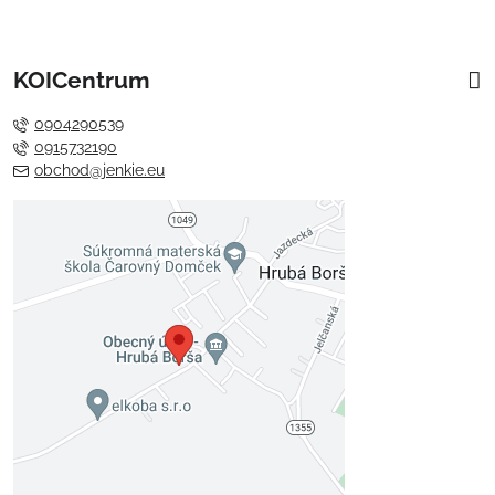
KOICentrum
0904290539
0915732190
obchod@jenkie.eu
Externý obsah je blokovaný
Voľbami súkromia
Prajete si načítať externý obsah?
Povoliť tentokrát
Povoliť a zapamätať - súhlas s
druhom cookie: Funkčné