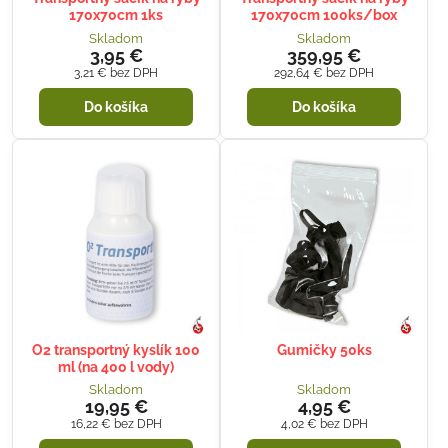
170x70cm 1ks
170x70cm 100ks/box
Skladom
Skladom
3,95 €
359,95 €
3,21 €
bez DPH
292,64 €
bez DPH
Do košíka
Do košíka
O2 transportný kyslík 100
Gumičky 50ks
ml (na 400 l vody)
Skladom
Skladom
19,95 €
4,95 €
16,22 €
bez DPH
4,02 €
bez DPH