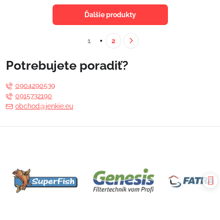
Ďalšie produkty
1
2
Potrebujete poradiť?
0904290539
0915732190
obchod@jenkie.eu