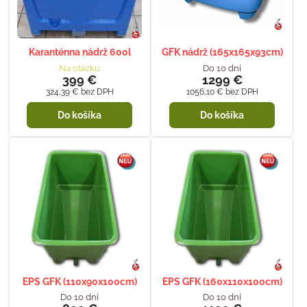
Karanténna nádrž 600l
GFK nádrž (165x165x93cm)
Na otázku
Do 10 dní
399 €
1299 €
324,39 €
bez DPH
1056,10 €
bez DPH
Do košíka
Do košíka
EPS GFK (110x90x100cm)
EPS GFK (160x110x100cm)
Do 10 dní
Do 10 dní