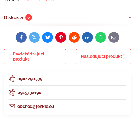
Diskusia
0
Facebook
Twitter
Bluesky
Pinterest
Reddit
LinkedIn
WhatsApp
E-
mail
Predchádzajúci
Nasledujúci produkt
produkt
0904290539
0915732190
obchod@jenkie.eu