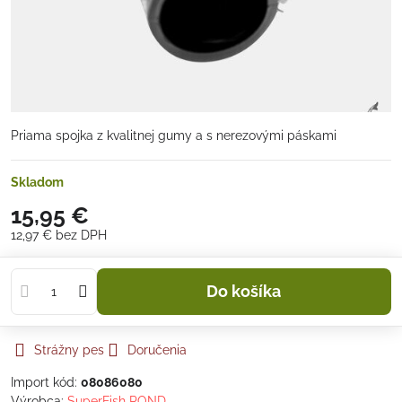
Priama spojka z kvalitnej gumy a s nerezovými páskami
Skladom
15,95 €
12,97 €
bez DPH
Do košíka
Strážny pes
Doručenia
Import kód:
08086080
Výrobca:
SuperFish POND