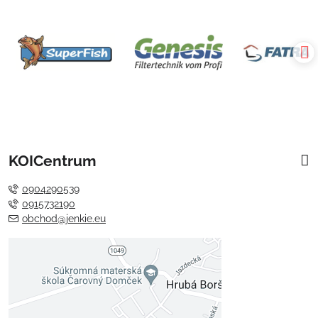
KOICentrum
0904290539
0915732190
obchod@jenkie.eu
Externý obsah je blokovaný
Voľbami súkromia