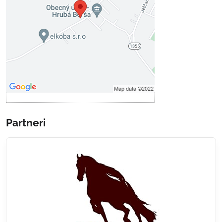
Prajete si načítať externý obsah?
Povoliť tentokrát
Povoliť a zapamätať - súhlas s
druhom cookie: Funkčné
Otvoriť obsah v novom okne
Partneri