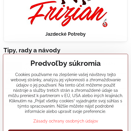
Jazdecké Potreby
Tipy, rady a návody
Predvoľby súkromia
Realizácie záhradných jazierok, bazénov, fontán,
údržba...
Cookies používame na zlepšenie vašej návštevy tejto
webovej stránky, analýzu jej výkonnosti a zhromažďovanie
Články a blogy
údajov o jej používaní. Na tento účel môžeme použiť
nástroje a služby tretích strán a zhromaždené údaje sa
môžu preniesť k partnerom v EÚ, USA alebo iných krajinách.
Rady a návody
Kliknutím na „Prijať všetky cookies“ vyjadrujete svoj súhlas s
týmto spracovaním. Nižšie môžete nájsť podrobné
informácie alebo upraviť svoje preferencie.
koikapre/?ref=hl
Zásady ochrany osobných údajov