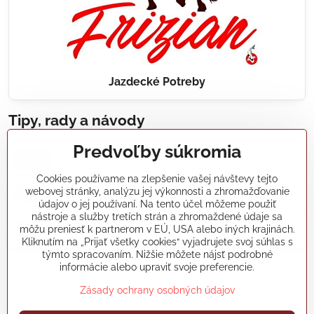
Jazdecké Potreby
Tipy, rady a návody
Predvoľby súkromia
Realizácie záhradných jazierok, bazénov, fontán,
údržba...
Cookies používame na zlepšenie vašej návštevy tejto
webovej stránky, analýzu jej výkonnosti a zhromažďovanie
Články a blogy
údajov o jej používaní. Na tento účel môžeme použiť
nástroje a služby tretích strán a zhromaždené údaje sa
môžu preniesť k partnerom v EÚ, USA alebo iných krajinách.
Rady a návody
Kliknutím na „Prijať všetky cookies“ vyjadrujete svoj súhlas s
týmto spracovaním. Nižšie môžete nájsť podrobné
informácie alebo upraviť svoje preferencie.
koikapre/?ref=hl
Zásady ochrany osobných údajov