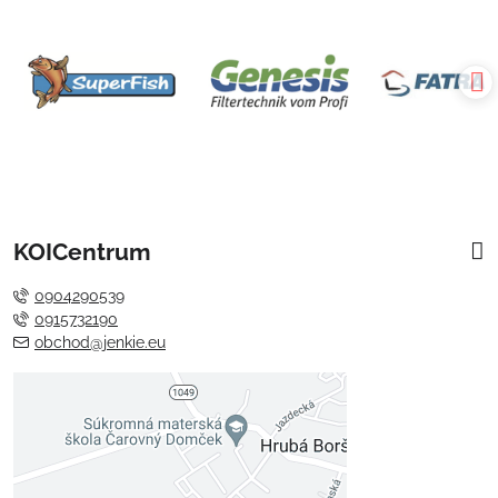
KOICentrum
0904290539
0915732190
obchod@jenkie.eu
Externý obsah je blokovaný
Voľbami súkromia