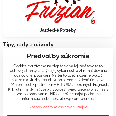
Jazdecké Potreby
Tipy, rady a návody
Predvoľby súkromia
Realizácie záhradných jazierok, bazénov, fontán,
údržba...
Cookies používame na zlepšenie vašej návštevy tejto
webovej stránky, analýzu jej výkonnosti a zhromažďovanie
Články a blogy
údajov o jej používaní. Na tento účel môžeme použiť
nástroje a služby tretích strán a zhromaždené údaje sa
môžu preniesť k partnerom v EÚ, USA alebo iných krajinách.
Rady a návody
Kliknutím na „Prijať všetky cookies“ vyjadrujete svoj súhlas s
týmto spracovaním. Nižšie môžete nájsť podrobné
informácie alebo upraviť svoje preferencie.
koikapre/?ref=hl
Zásady ochrany osobných údajov