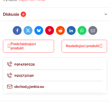
Diskusia
0
Facebook
Twitter
Bluesky
Pinterest
Reddit
LinkedIn
WhatsApp
E-
mail
Predchádzajúci
Nasledujúci produkt
produkt
0904290539
0915732190
obchod@jenkie.eu