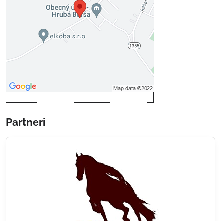
Prajete si načítať externý obsah?
Povoliť tentokrát
Povoliť a zapamätať - súhlas s
druhom cookie: Funkčné
Otvoriť obsah v novom okne
Partneri