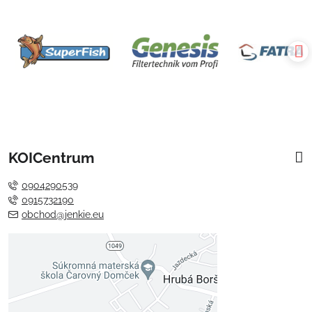
KOICentrum
0904290539
0915732190
obchod@jenkie.eu
Externý obsah je blokovaný
Voľbami súkromia