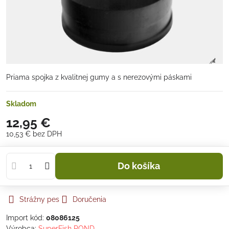
Priama spojka z kvalitnej gumy a s nerezovými páskami
Skladom
12,95 €
10,53 €
bez DPH
Do košíka
Strážny pes
Doručenia
Import kód:
08086125
Výrobca:
SuperFish POND