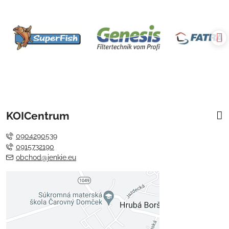
KOICentrum
0904290539
0915732190
obchod@jenkie.eu
Externý obsah je blokovaný
Voľbami súkromia