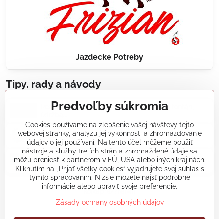
Jazdecké Potreby
Tipy, rady a návody
Predvoľby súkromia
Realizácie záhradných jazierok, bazénov, fontán,
údržba...
Cookies používame na zlepšenie vašej návštevy tejto
webovej stránky, analýzu jej výkonnosti a zhromažďovanie
Články a blogy
údajov o jej používaní. Na tento účel môžeme použiť
nástroje a služby tretích strán a zhromaždené údaje sa
môžu preniesť k partnerom v EÚ, USA alebo iných krajinách.
Rady a návody
Kliknutím na „Prijať všetky cookies“ vyjadrujete svoj súhlas s
týmto spracovaním. Nižšie môžete nájsť podrobné
informácie alebo upraviť svoje preferencie.
koikapre/?ref=hl
Zásady ochrany osobných údajov