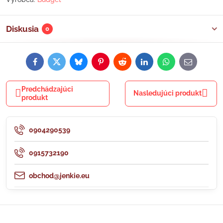
Diskusia
0
Facebook
Twitter
Bluesky
Pinterest
Reddit
LinkedIn
WhatsApp
E-
mail
Predchádzajúci
Nasledujúci produkt
produkt
0904290539
0915732190
obchod@jenkie.eu