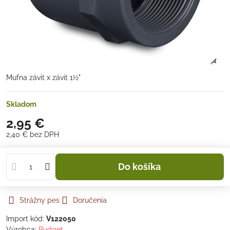
Mufna závit x závit 1½"
Skladom
2,95 €
2,40 €
bez DPH
Do košíka
Strážny pes
Doručenia
Import kód:
V122050
Výrobca:
Budget