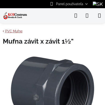
Panel používateľa
PVC Mufne
Mufna závit x závit 1½"