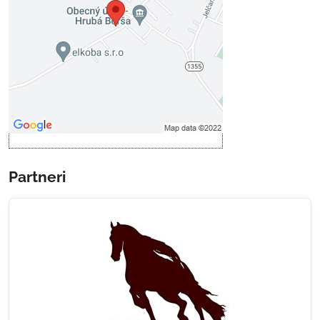
Prajete si načítať externý obsah?
Povoliť tentokrát
Povoliť a zapamätať - súhlas s
druhom cookie: Funkčné
Otvoriť obsah v novom okne
Partneri