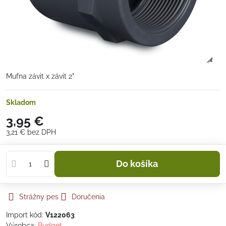
Mufna závit x závit 2"
Skladom
3,95 €
3,21 €
bez DPH
Do košíka
Strážny pes
Doručenia
Import kód:
V122063
Výrobca:
Budget