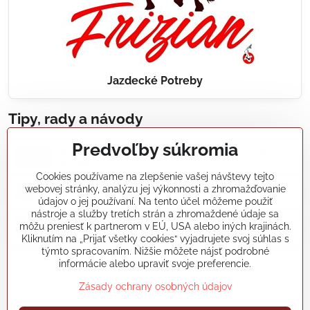
Jazdecké Potreby
Tipy, rady a návody
Predvoľby súkromia
Realizácie záhradných jazierok, bazénov, fontán,
údržba...
Cookies používame na zlepšenie vašej návštevy tejto
webovej stránky, analýzu jej výkonnosti a zhromažďovanie
Články a blogy
údajov o jej používaní. Na tento účel môžeme použiť
nástroje a služby tretích strán a zhromaždené údaje sa
môžu preniesť k partnerom v EÚ, USA alebo iných krajinách.
Rady a návody
Kliknutím na „Prijať všetky cookies“ vyjadrujete svoj súhlas s
týmto spracovaním. Nižšie môžete nájsť podrobné
informácie alebo upraviť svoje preferencie.
koikapre/?ref=hl
Zásady ochrany osobných údajov