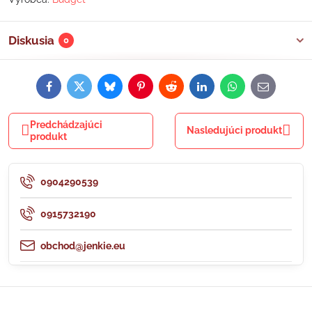
Diskusia
0
Facebook
Twitter
Bluesky
Pinterest
Reddit
LinkedIn
WhatsApp
E-
mail
Predchádzajúci
Nasledujúci produkt
produkt
0904290539
0915732190
obchod@jenkie.eu