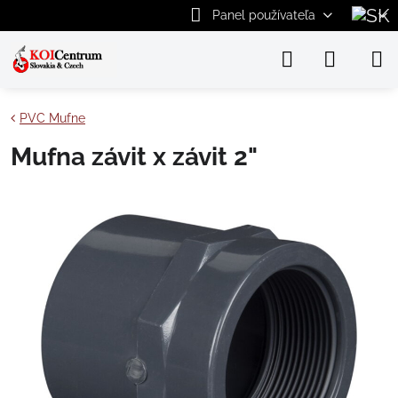
Panel používateľa
PVC Mufne
Mufna závit x závit 2"