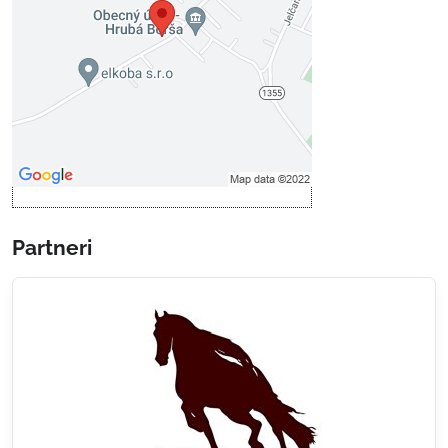
Prajete si načítať externý obsah?
Povoliť tentokrát
Povoliť a zapamätať - súhlas s
druhom cookie: Funkčné
Otvoriť obsah v novom okne
Partneri