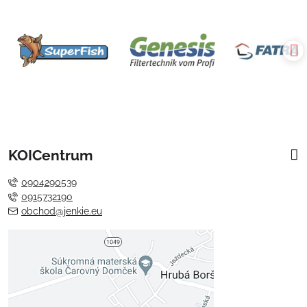
KOICentrum
0904290539
0915732190
obchod@jenkie.eu
Externý obsah je blokovaný
Voľbami súkromia