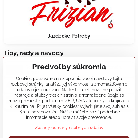
Jazdecké Potreby
Tipy, rady a návody
Predvoľby súkromia
Realizácie záhradných jazierok, bazénov, fontán,
údržba...
Cookies používame na zlepšenie vašej návštevy tejto
webovej stránky, analýzu jej výkonnosti a zhromažďovanie
Články a blogy
údajov o jej používaní. Na tento účel môžeme použiť
nástroje a služby tretích strán a zhromaždené údaje sa
môžu preniesť k partnerom v EÚ, USA alebo iných krajinách.
Rady a návody
Kliknutím na „Prijať všetky cookies“ vyjadrujete svoj súhlas s
týmto spracovaním. Nižšie môžete nájsť podrobné
informácie alebo upraviť svoje preferencie.
koikapre/?ref=hl
Zásady ochrany osobných údajov