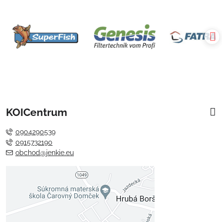
KOICentrum
0904290539
0915732190
obchod@jenkie.eu
Externý obsah je blokovaný
Voľbami súkromia