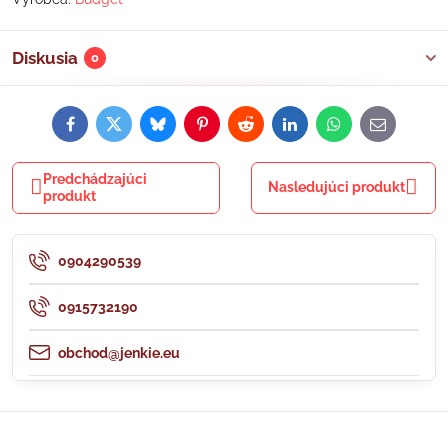
Diskusia
0
Facebook
Twitter
Bluesky
Pinterest
Reddit
LinkedIn
WhatsApp
E-
mail
Predchádzajúci
Nasledujúci produkt
produkt
0904290539
0915732190
obchod@jenkie.eu