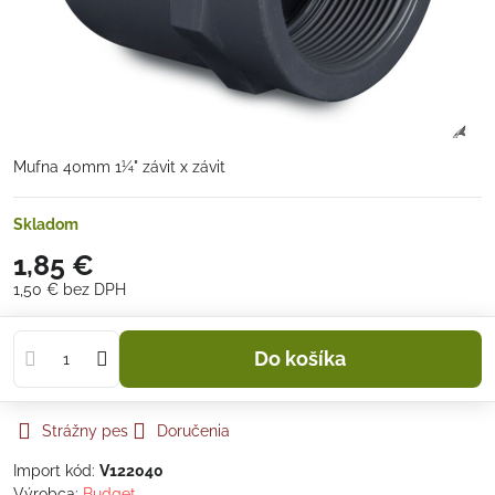
Mufna 40mm 1¼" závit x závit
Skladom
1,85 €
1,50 €
bez DPH
Do košíka
Strážny pes
Doručenia
Import kód:
V122040
Výrobca:
Budget