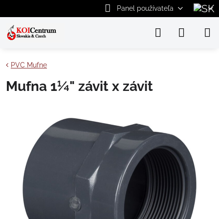
Panel používateľa
PVC Mufne
Mufna 1¼" závit x závit