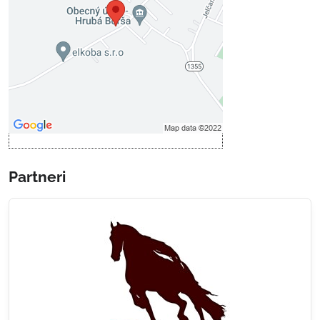
Prajete si načítať externý obsah?
Povoliť tentokrát
Povoliť a zapamätať - súhlas s
druhom cookie: Funkčné
Otvoriť obsah v novom okne
Partneri