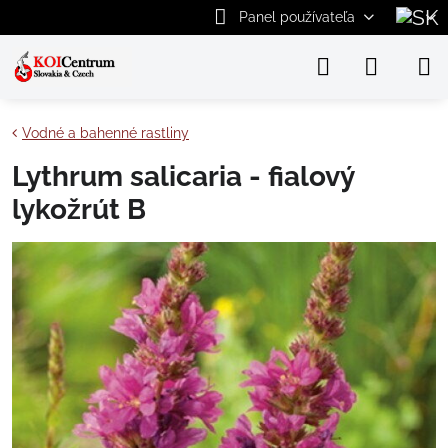
Panel používateľa
Vodné a bahenné rastliny
Lythrum salicaria - fialový
lykožrút B