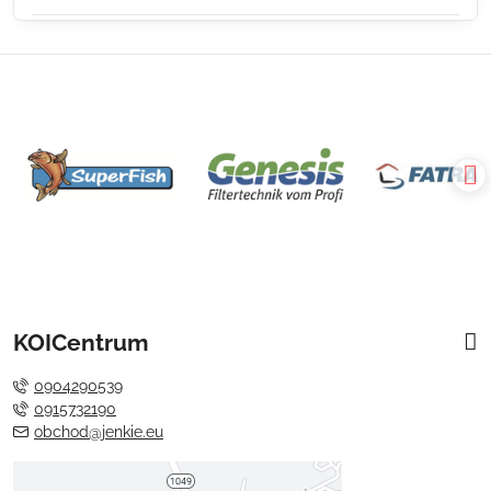
KOICentrum
0904290539
0915732190
obchod@jenkie.eu