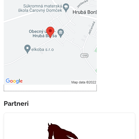
Externý obsah je blokovaný
Voľbami súkromia
Prajete si načítať externý obsah?
Povoliť tentokrát
Povoliť a zapamätať - súhlas s
druhom cookie: Funkčné
Otvoriť obsah v novom okne
Partneri