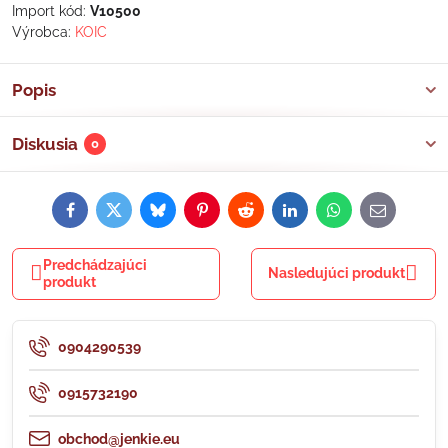
Import kód:
V10500
Výrobca:
KOIC
Popis
Diskusia
0
Facebook
Twitter
Bluesky
Pinterest
Reddit
LinkedIn
WhatsApp
E-
mail
Predchádzajúci
Nasledujúci produkt
produkt
0904290539
0915732190
obchod@jenkie.eu