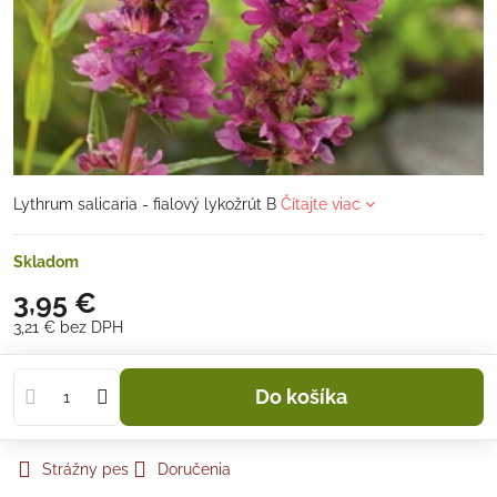
Lythrum salicaria - fialový lykožrút B
Čítajte viac
Skladom
3,95 €
3,21 €
bez DPH
Do košíka
Strážny pes
Doručenia