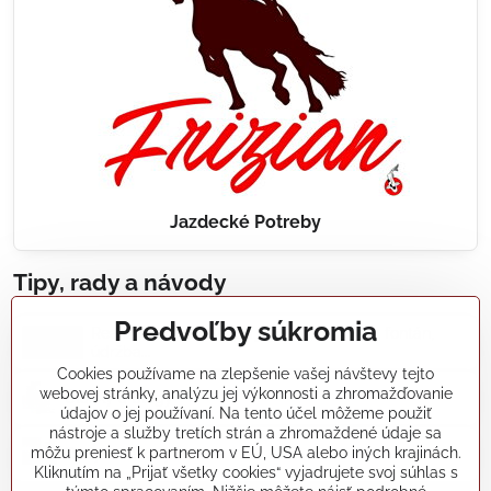
Jazdecké Potreby
Tipy, rady a návody
Predvoľby súkromia
Realizácie záhradných jazierok, bazénov, fontán,
údržba...
Cookies používame na zlepšenie vašej návštevy tejto
webovej stránky, analýzu jej výkonnosti a zhromažďovanie
Články a blogy
údajov o jej používaní. Na tento účel môžeme použiť
nástroje a služby tretích strán a zhromaždené údaje sa
môžu preniesť k partnerom v EÚ, USA alebo iných krajinách.
Rady a návody
Kliknutím na „Prijať všetky cookies“ vyjadrujete svoj súhlas s