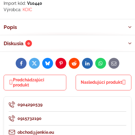
Import kód:
V10440
Výrobca:
KOIC
Popis
Diskusia
0
Facebook
Twitter
Bluesky
Pinterest
Reddit
LinkedIn
WhatsApp
E-
mail
Predchádzajúci
Nasledujúci produkt
produkt
0904290539
0915732190
obchod@jenkie.eu