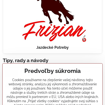
Jazdecké Potreby
Tipy, rady a návody
Predvoľby súkromia
Realizácie záhradných jazierok, bazénov, fontán,
údržba...
Cookies používame na zlepšenie vašej návštevy tejto
webovej stránky, analýzu jej výkonnosti a zhromažďovanie
Články a blogy
údajov o jej používaní. Na tento účel môžeme použiť
nástroje a služby tretích strán a zhromaždené údaje sa
môžu preniesť k partnerom v EÚ, USA alebo iných krajinách.
Rady a návody
Kliknutím na „Prijať všetky cookies“ vyjadrujete svoj súhlas s