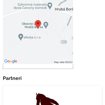
Externý obsah je blokovaný
Voľbami súkromia
Prajete si načítať externý obsah?
Povoliť tentokrát
Povoliť a zapamätať - súhlas s
druhom cookie: Funkčné
Otvoriť obsah v novom okne
Partneri