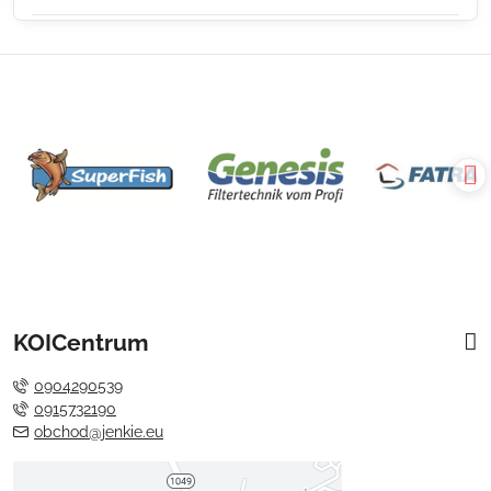
KOICentrum
0904290539
0915732190
obchod@jenkie.eu