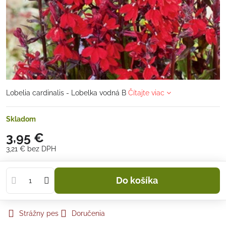
Lobelia cardinalis - Lobelka vodná B
Čítajte viac
Skladom
3,95 €
3,21 €
bez DPH
Do košíka
Strážny pes
Doručenia