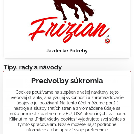
Jazdecké Potreby
Tipy, rady a návody
Predvoľby súkromia
Realizácie záhradných jazierok, bazénov, fontán,
údržba...
Cookies používame na zlepšenie vašej návštevy tejto
webovej stránky, analýzu jej výkonnosti a zhromažďovanie
Články a blogy
údajov o jej používaní. Na tento účel môžeme použiť
nástroje a služby tretích strán a zhromaždené údaje sa
môžu preniesť k partnerom v EÚ, USA alebo iných krajinách.
Rady a návody
Kliknutím na „Prijať všetky cookies“ vyjadrujete svoj súhlas s
týmto spracovaním. Nižšie môžete nájsť podrobné
informácie alebo upraviť svoje preferencie.
koikapre/?ref=hl