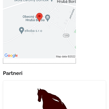
Externý obsah je blokovaný
Voľbami súkromia
Prajete si načítať externý obsah?
Povoliť tentokrát
Povoliť a zapamätať - súhlas s
druhom cookie: Funkčné
Otvoriť obsah v novom okne
Partneri