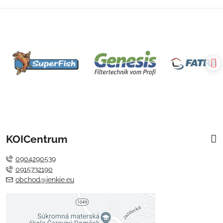
KOICentrum
0904290539
0915732190
obchod@jenkie.eu