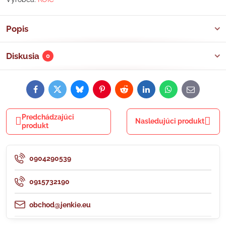
Popis
Diskusia
0
Facebook
Twitter
Bluesky
Pinterest
Reddit
LinkedIn
WhatsApp
E-
mail
Predchádzajúci
Nasledujúci produkt
produkt
0904290539
0915732190
obchod@jenkie.eu