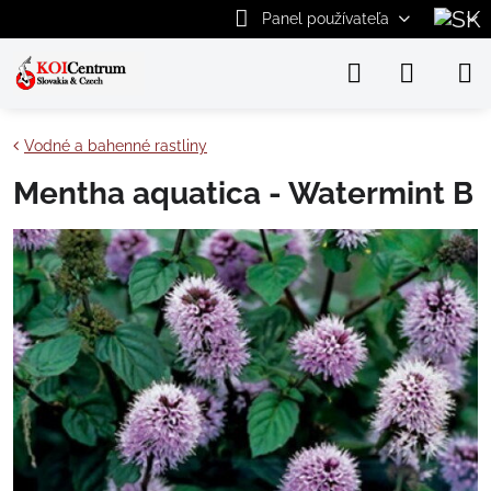
Panel používateľa
Vodné a bahenné rastliny
Mentha aquatica - Watermint B