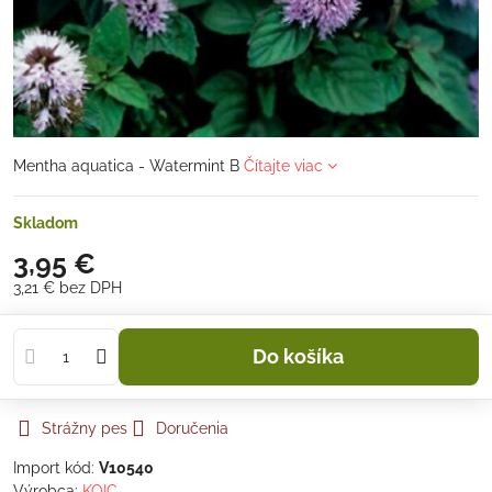
Mentha aquatica - Watermint B
Čítajte viac
Skladom
3,95 €
3,21 €
bez DPH
Do košíka
Strážny pes
Doručenia
Import kód:
V10540
Výrobca:
KOIC