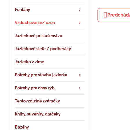
Fontány
Predchádz
Vzduchovanie/ ozón
Jazierkové príslušenstvo
Jazierkové sieťe / podberáky
Jazierko v zime
Potreby pre stavbu jazierka
Potreby pre chov rýb
Teplovzdušné zváračky
Knihy, suveníry, darčeky
Bazény