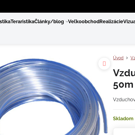
stika
Teraristika
Články/blog
Veľkoobchod
Realizácie
Vizua
Úvod
V
Vzdu
50m
Vzduchov
Skladom