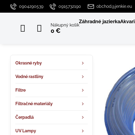
0904290539
0915732190
obchod@jenkie.eu
Záhradné jazierka
Akvari
Nákupný košík
0 €
Okrasné ryby
Vodné rastliny
Filtre
Filtračné materiály
Čerpadlá
UV Lampy