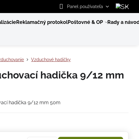
Panel používateľa
lizácie
Reklamačný protokol
Poštovné & OP
Rady a návo
zduchovanie
Vzduchové hadičky
chovací hadička 9/12 mm
ací hadička 9/12 mm 50m