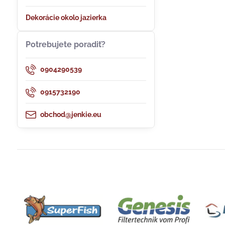
Dekorácie okolo jazierka
Potrebujete poradiť?
0904290539
0915732190
obchod@jenkie.eu