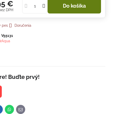
95 €
Do košíka
bez DPH
y pes
Doručenia
:
V55131
irAqua
re! Buďte prvý!
inkedIn
WhatsApp
E-