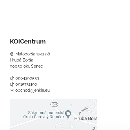
KOICentrum
Maloboršanská 98
Hrubá Borša
90050 okr. Senec
0904290539
0915732190
obchod@jenkie.eu
Externý obsah je blokovaný
Voľbami súkromia