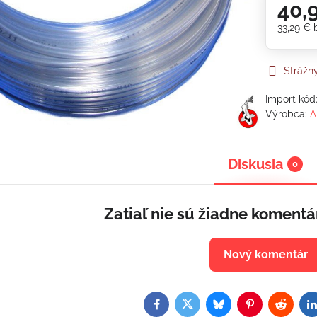
40,
33,29 €
Strážn
Import kód
Výrobca:
A
Diskusia
0
Zatiaľ nie sú žiadne komentá
Nový komentár
Facebook
Twitter
Bluesky
Pinterest
Reddit
L