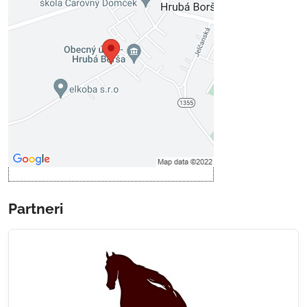
Externý obsah je blokovaný
Voľbami súkromia
Prajete si načítať externý obsah?
Povoliť tentokrát
Povoliť a zapamätať - súhlas s
druhom cookie: Funkčné
Otvoriť obsah v novom okne
Partneri