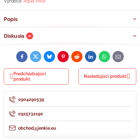
Výrobca:
Aqua-nova
Popis
Diskusia
0
Facebook
Twitter
Bluesky
Pinterest
Reddit
LinkedIn
WhatsApp
E-
mail
Predchádzajúci
Nasledujúci produkt
produkt
0904290539
0915732190
obchod@jenkie.eu