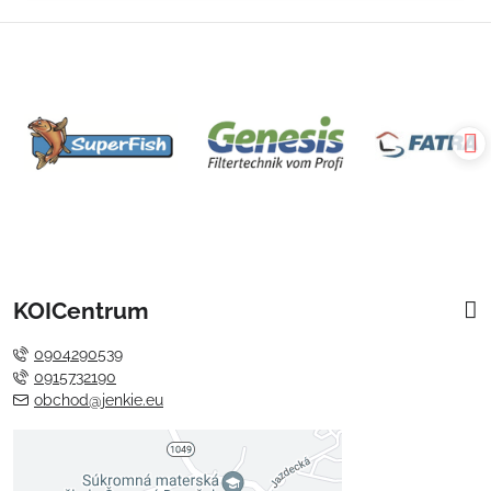
KOICentrum
0904290539
0915732190
obchod@jenkie.eu