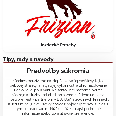
Jazdecké Potreby
Tipy, rady a návody
Predvoľby súkromia
Realizácie záhradných jazierok, bazénov, fontán,
údržba...
Cookies používame na zlepšenie vašej návštevy tejto
webovej stránky, analýzu jej výkonnosti a zhromažďovanie
Články a blogy
údajov o jej používaní. Na tento účel môžeme použiť
nástroje a služby tretích strán a zhromaždené údaje sa
môžu preniesť k partnerom v EÚ, USA alebo iných krajinách.
Rady a návody
Kliknutím na „Prijať všetky cookies“ vyjadrujete svoj súhlas s
týmto spracovaním. Nižšie môžete nájsť podrobné
informácie alebo upraviť svoje preferencie.