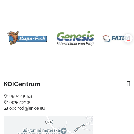
KOICentrum
0904290539
0915732190
obchod@jenkie.eu