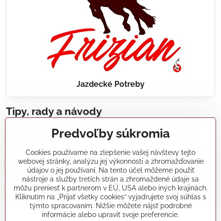
Jazdecké Potreby
Tipy, rady a návody
Predvoľby súkromia
Realizácie záhradných jazierok, bazénov, fontán,
údržba...
Cookies používame na zlepšenie vašej návštevy tejto
webovej stránky, analýzu jej výkonnosti a zhromažďovanie
Články a blogy
údajov o jej používaní. Na tento účel môžeme použiť
nástroje a služby tretích strán a zhromaždené údaje sa
môžu preniesť k partnerom v EÚ, USA alebo iných krajinách.
Rady a návody
Kliknutím na „Prijať všetky cookies“ vyjadrujete svoj súhlas s
týmto spracovaním. Nižšie môžete nájsť podrobné
informácie alebo upraviť svoje preferencie.
koikapre/?ref=hl