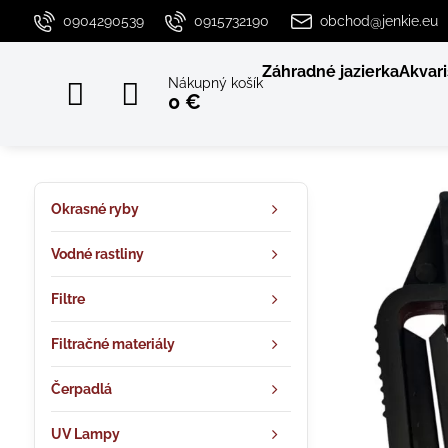
0904290539
0915732190
obchod@jenkie.eu
Záhradné jazierka
Akvari
Nákupný košík
0 €
Okrasné ryby
Vodné rastliny
Filtre
Filtračné materiály
Čerpadlá
UV Lampy