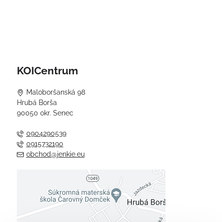
KOICentrum
Maloboršanská 98
Hrubá Borša
90050 okr. Senec
0904290539
0915732190
obchod@jenkie.eu
Externý obsah je blokovaný
Voľbami súkromia