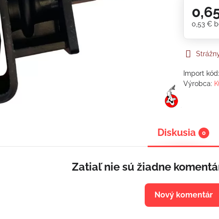
0,6
0,53 €
b
Strážn
Import kód
Výrobca:
K
Diskusia
0
Zatiaľ nie sú žiadne komentá
Nový komentár