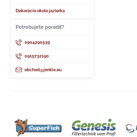
Dekorácie okolo jazierka
Potrebujete poradiť?
0904290539
0915732190
obchod@jenkie.eu