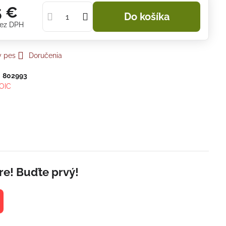
5 €
Do košíka
ez DPH
y pes
Doručenia
:
802993
OIC
re! Buďte prvý!