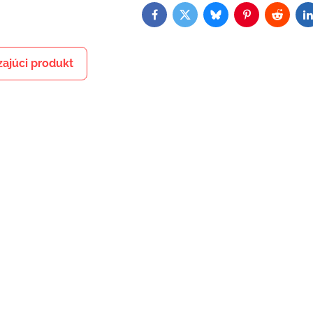
Facebook
Twitter
Bluesky
Pinterest
Reddit
L
ajúci produkt