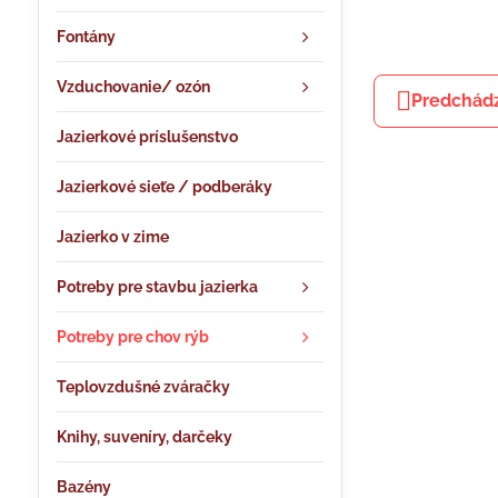
Fontány
Vzduchovanie/ ozón
Predchádz
Jazierkové príslušenstvo
Jazierkové sieťe / podberáky
Jazierko v zime
Potreby pre stavbu jazierka
Potreby pre chov rýb
Teplovzdušné zváračky
Knihy, suveníry, darčeky
Bazény