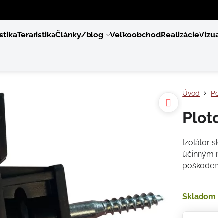
stika
Teraristika
Články/blog
Veľkoobchod
Realizácie
Vizua
Úvod
Po
Plot
Izolátor s
účinným n
poškoden
Skladom