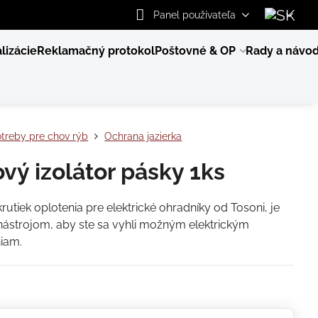
Panel používateľa
lizácie
Reklamačný protokol
Poštovné & OP
Rady a návo
treby pre chov rýb
Ochrana jazierka
ový izolátor pásky 1ks
krutiek oplotenia pre elektrické ohradníky od Tosoni, je
ástrojom, aby ste sa vyhli možným elektrickým
iam.