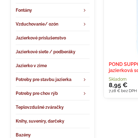
Fontány
Vzduchovanie/ ozón
Jazierkové príslušenstvo
Jazierkové sieťe / podberáky
POND SUPPO
Jazierko v zime
jazierková s
Skladom
Potreby pre stavbu jazierka
8,95 €
7,28 €
bez DPH
Potreby pre chov rýb
Teplovzdušné zváračky
Knihy, suveníry, darčeky
Bazény