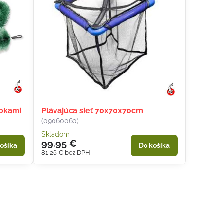
 okami
Plávajúca sieť 70x70x70cm
(09060060)
Skladom
99,95 €
ošíka
Do košíka
81,26 €
bez DPH