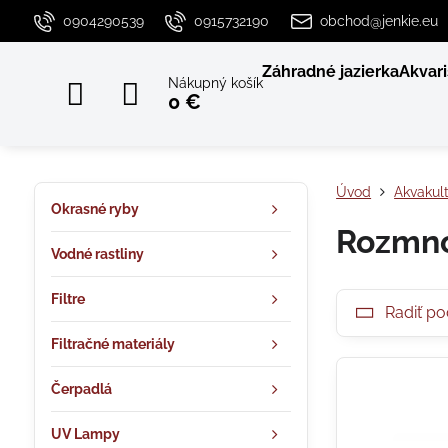
0904290539
0915732190
obchod@jenkie.eu
Záhradné jazierka
Akvari
Nákupný košík
0 €
Úvod
Akvakult
Okrasné ryby
Rozmno
Vodné rastliny
Filtre
Radiť po
Filtračné materiály
Čerpadlá
UV Lampy