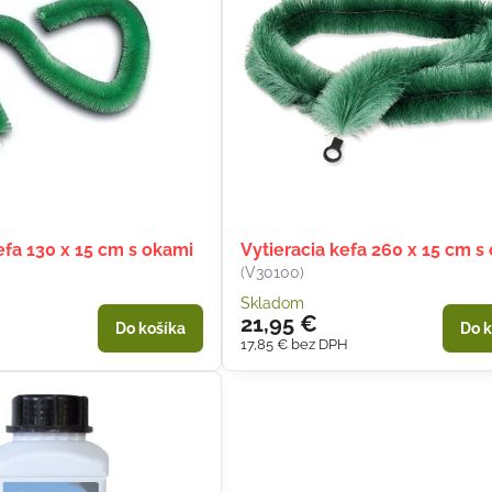
efa 130 x 15 cm s okami
Vytieracia kefa 260 x 15 cm s
(V30100)
Skladom
21,95 €
Do košíka
Do k
H
17,85 €
bez DPH