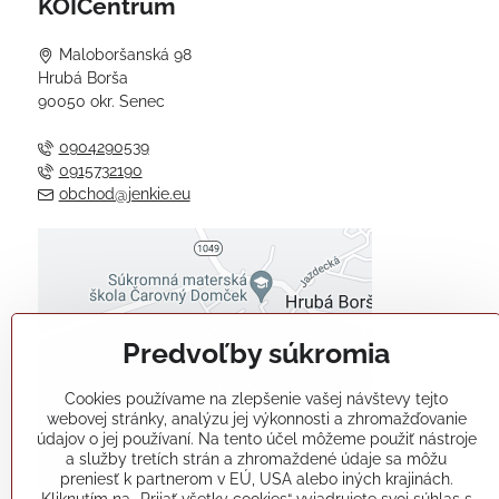
KOICentrum
Maloboršanská 98
Hrubá Borša
90050 okr. Senec
0904290539
0915732190
obchod@jenkie.eu
Externý obsah je blokovaný
Voľbami súkromia
Predvoľby súkromia
Prajete si načítať externý obsah?
Cookies používame na zlepšenie vašej návštevy tejto
Povoliť tentokrát
webovej stránky, analýzu jej výkonnosti a zhromažďovanie
údajov o jej používaní. Na tento účel môžeme použiť nástroje
a služby tretích strán a zhromaždené údaje sa môžu
Povoliť a zapamätať - súhlas s
preniesť k partnerom v EÚ, USA alebo iných krajinách.
druhom cookie: Funkčné