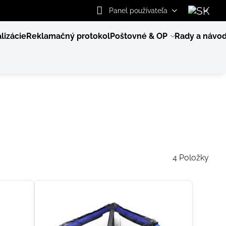
Panel používateľa
lizácie
Reklamačný protokol
Poštovné & OP
Rady a návo
4
Položky