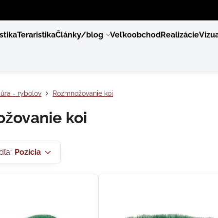
stika
Teraristika
Články/blog
Veľkoobchod
Realizácie
Vizua
úra - rybolov
Rozmnožovanie koi
žovanie koi
dľa:
Pozícia