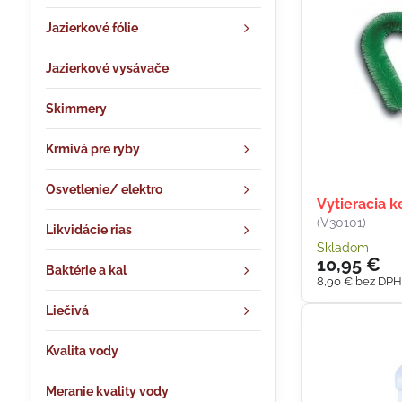
Jazierkové fólie
Jazierkové vysávače
Skimmery
Krmivá pre ryby
Osvetlenie/ elektro
Vytieracia k
(V30101)
Likvidácie rias
Skladom
10,95 €
Baktérie a kal
8,90 €
bez DP
Liečivá
Kvalita vody
Meranie kvality vody