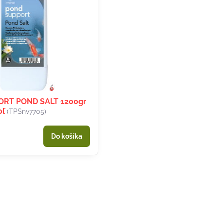
RT POND SALT 1200gr
oľ
(TPSnv7705)
Do košíka