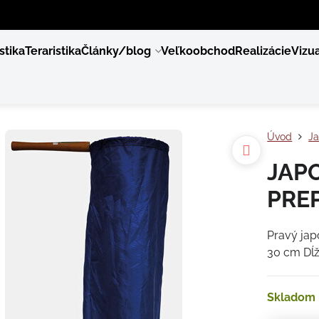
stika
Teraristika
Články/blog
Veľkoobchod
Realizácie
Vizua
Úvod
Ja
JAP
PREP
Pravý jap
30 cm Dĺž
Skladom