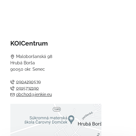
KOICentrum
Maloboršanská 98
Hrubá Borša
90050 okr. Senec
0904290539
0915732190
obchod@jenkie.eu
Externý obsah je blokovaný
Voľbami súkromia