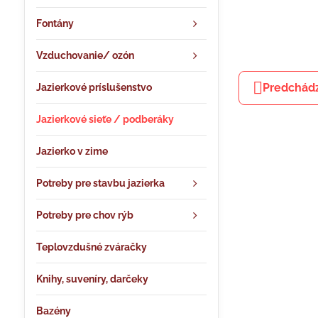
Fontány
Vzduchovanie/ ozón
Predchádz
Jazierkové príslušenstvo
Jazierkové sieťe / podberáky
Jazierko v zime
Potreby pre stavbu jazierka
Potreby pre chov rýb
Teplovzdušné zváračky
Knihy, suveníry, darčeky
Bazény