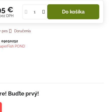
95 €
Do košíka
bez DPH
y pes
Doručenia
:
09050252
uperFish POND
re! Buďte prvý!