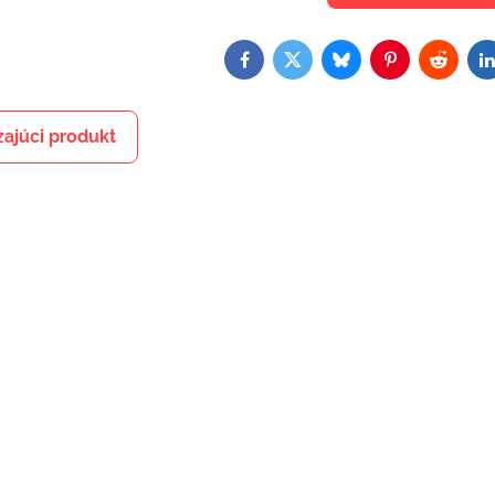
Facebook
Twitter
Bluesky
Pinterest
Reddit
L
ajúci produkt