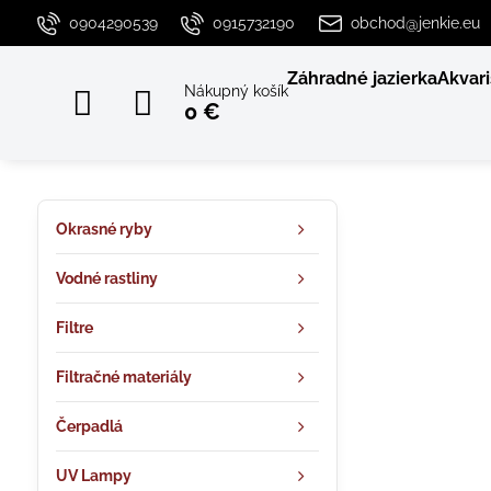
0904290539
0915732190
obchod@jenkie.eu
Záhradné jazierka
Akvari
Nákupný košík
0 €
Okrasné ryby
Vodné rastliny
Filtre
Filtračné materiály
Čerpadlá
UV Lampy