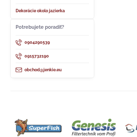
Dekorácie okolo jazierka
Potrebujete poradiť?
0904290539
0915732190
obchod@jenkie.eu