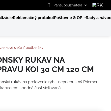
Panel používateľa
lizácie
Reklamačný protokol
Poštovné & OP
Rady a návo
zierkové sieťe / podberáky
ONSKY RUKAV NA
RAVU KOI 30 CM 120 CM
onský rukáv na prelovenie rýb - nepriepustný Priemer
ka 120 cm spodná časť sieťovaná