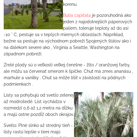
korenu.
Butia capitata
je pozoruhodná ako
jeden z najodolnejších páperových
paliem, toleruje teploty až do asi
-10 ° C, pestuje sa v teplých miernych oblastiach. Napríklad,
bežne sa pestuje na východnom pobreží Spojených štátov ako i
na ďalekom severe ako , Virginia a Seattle, Washington na
západnom pobreží.
Zrelé plody sú o veľkosti veľkej čerešne - žlto / oranžovej farby,
ale môžu sa červenať smerom k špičke. Chuť má zmes ananásu ,
marhule a vanilky . Chuť sa môže líšiť v závislosti na pôdnych
podmienkach .
Listy sa pohybujú od svetlo zelenej
až modrošedé. List vychádza v
rozmedzí 0,6 až 1,2 metra na dĺžku
a majú ostne pozdĺž oboch okrajov.
Svetlo: Plné slnko až stredný tieň -
listy rastú lepšie v tieni majú