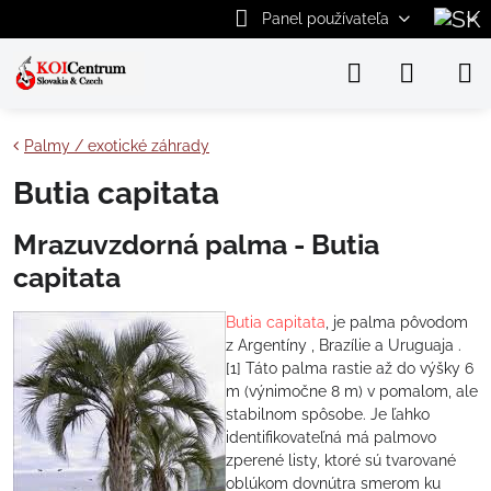
Panel používateľa
Palmy / exotické záhrady
Butia capitata
Mrazuvzdorná palma - Butia
capitata
Butia capitata
, je palma pôvodom
z Argentíny , Brazílie a Uruguaja .
[1] Táto palma rastie až do výšky 6
m (výnimočne 8 m) v pomalom, ale
stabilnom spôsobe. Je ľahko
identifikovateľná má palmovo
zperené listy, ktoré sú tvarované
oblúkom dovnútra smerom ku