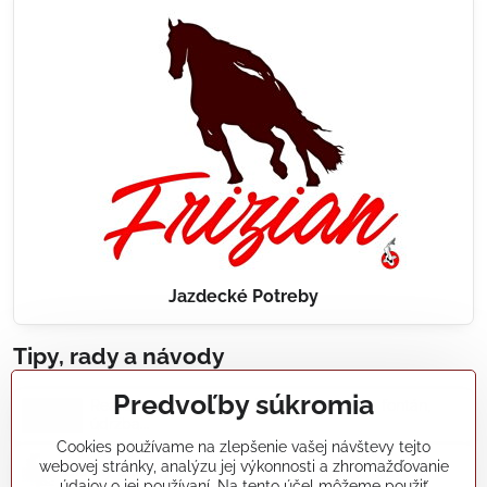
Jazdecké Potreby
Tipy, rady a návody
Predvoľby súkromia
Realizácie záhradných jazierok, bazénov, fontán,
údržba...
Cookies používame na zlepšenie vašej návštevy tejto
webovej stránky, analýzu jej výkonnosti a zhromažďovanie
Články a blogy
údajov o jej používaní. Na tento účel môžeme použiť