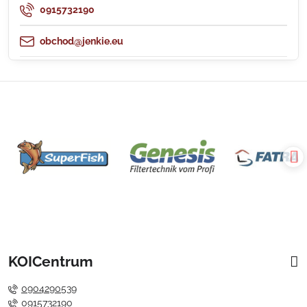
0915732190
obchod@jenkie.eu
KOICentrum
0904290539
0915732190