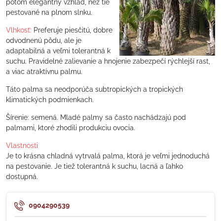
potom elegantný vzhľad, než tie
pestované na plnom slnku.
Vlhkosť:
Preferuje piesčitú, dobre
odvodnenú pôdu, ale je
adaptabilná a veľmi tolerantná k
suchu. Pravidelné zalievanie a hnojenie zabezpečí rýchlejší rast,
a viac atraktívnu palmu.
Táto palma sa neodporúča subtropických a tropických
klimatických podmienkach.
Šírenie: semená. Mladé palmy sa často nachádzajú pod
palmami, ktoré zhodili produkciu ovocia.
Vlastnosti
Je to krásna chladná vytrvalá palma, ktorá je veľmi jednoduchá
na pestovanie. Je tiež tolerantná k suchu, lacná a ľahko
dostupná.
0904290539