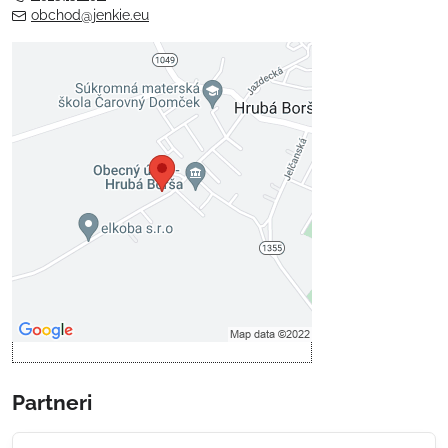
obchod@jenkie.eu
Externý obsah je blokovaný
Voľbami súkromia
Prajete si načítať externý obsah?
Povoliť tentokrát
Povoliť a zapamätať - súhlas s
druhom cookie: Funkčné
Otvoriť obsah v novom okne
Partneri