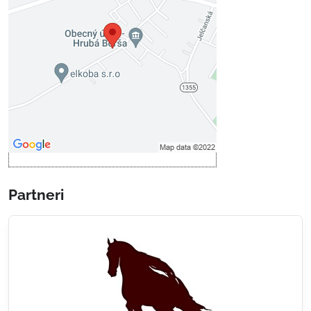
Voľbami súkromia
Prajete si načítať externý obsah?
Povoliť tentokrát
Povoliť a zapamätať - súhlas s
druhom cookie: Funkčné
Otvoriť obsah v novom okne
Partneri