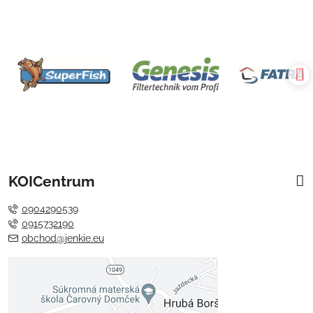
KOICentrum
0904290539
0915732190
obchod@jenkie.eu
Externý obsah je blokovaný