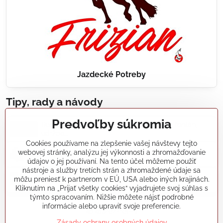
Jazdecké Potreby
Tipy, rady a návody
Predvoľby súkromia
Realizácie záhradných jazierok, bazénov, fontán,
údržba...
Cookies používame na zlepšenie vašej návštevy tejto
webovej stránky, analýzu jej výkonnosti a zhromažďovanie
Články a blogy
údajov o jej používaní. Na tento účel môžeme použiť
nástroje a služby tretích strán a zhromaždené údaje sa
môžu preniesť k partnerom v EÚ, USA alebo iných krajinách.
Rady a návody
Kliknutím na „Prijať všetky cookies“ vyjadrujete svoj súhlas s
týmto spracovaním. Nižšie môžete nájsť podrobné
informácie alebo upraviť svoje preferencie.
koikapre/?ref=hl
Zásady ochrany osobných údajov