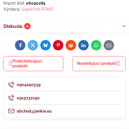
Import kód:
06090285
Výrobca:
SuperFish POND
Diskusia
0
Facebook
Twitter
Bluesky
Pinterest
Reddit
LinkedIn
WhatsApp
E-
mail
Predchádzajúci
Nasledujúci produkt
produkt
0904290539
0915732190
obchod@jenkie.eu