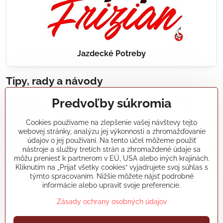
Jazdecké Potreby
Tipy, rady a návody
Predvoľby súkromia
Realizácie záhradných jazierok, bazénov, fontán,
údržba...
Cookies používame na zlepšenie vašej návštevy tejto
webovej stránky, analýzu jej výkonnosti a zhromažďovanie
Články a blogy
údajov o jej používaní. Na tento účel môžeme použiť
nástroje a služby tretích strán a zhromaždené údaje sa
môžu preniesť k partnerom v EÚ, USA alebo iných krajinách.
Rady a návody
Kliknutím na „Prijať všetky cookies“ vyjadrujete svoj súhlas s
týmto spracovaním. Nižšie môžete nájsť podrobné
informácie alebo upraviť svoje preferencie.
koikapre/?ref=hl
Zásady ochrany osobných údajov