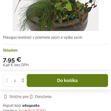
Plávajúci kvetináč v priemere 22cm a výška 12cm
Skladom
7,95 €
6,46 €
bez DPH
Do košíka
Strážny pes
Doručenia
Import kód:
06090260
Výrobca:
SuperFish POND