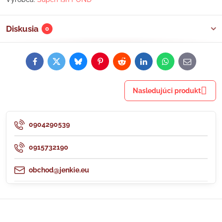
Diskusia
0
Facebook
Twitter
Bluesky
Pinterest
Reddit
LinkedIn
WhatsApp
E-
mail
Nasledujúci produkt
0904290539
0915732190
obchod@jenkie.eu