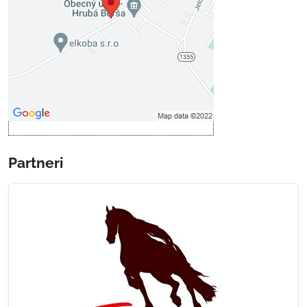
Povoliť tentokrát
Povoliť a zapamätať - súhlas s
druhom cookie: Funkčné
Otvoriť obsah v novom okne
Partneri