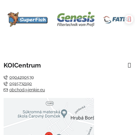
KOICentrum
0904290539
0915732190
obchod@jenkie.eu
Externý obsah je blokovaný
Voľbami súkromia
Prajete si načítať externý obsah?