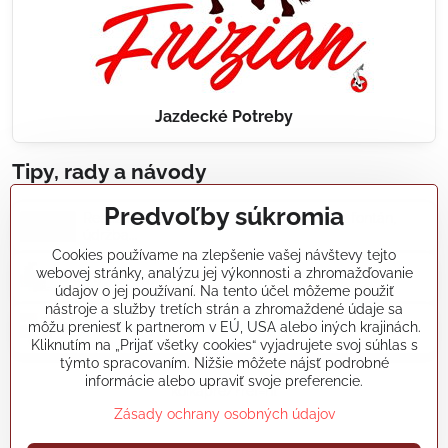
Jazdecké Potreby
Tipy, rady a návody
Predvoľby súkromia
Realizácie záhradných jazierok, bazénov, fontán,
údržba...
Cookies používame na zlepšenie vašej návštevy tejto
webovej stránky, analýzu jej výkonnosti a zhromažďovanie
Články a blogy
údajov o jej používaní. Na tento účel môžeme použiť
nástroje a služby tretích strán a zhromaždené údaje sa
môžu preniesť k partnerom v EÚ, USA alebo iných krajinách.
Rady a návody
Kliknutím na „Prijať všetky cookies“ vyjadrujete svoj súhlas s
týmto spracovaním. Nižšie môžete nájsť podrobné
informácie alebo upraviť svoje preferencie.
koikapre/?ref=hl
Zásady ochrany osobných údajov