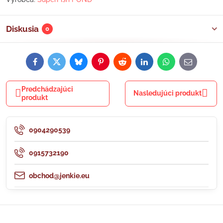
Diskusia
0
Facebook
Twitter
Bluesky
Pinterest
Reddit
LinkedIn
WhatsApp
E-
mail
Predchádzajúci
Nasledujúci produkt
produkt
0904290539
0915732190
obchod@jenkie.eu