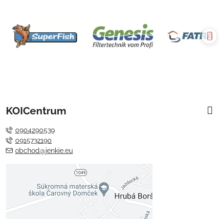
KOICentrum
0904290539
0915732190
obchod@jenkie.eu
Externý obsah je blokovaný
Voľbami súkromia