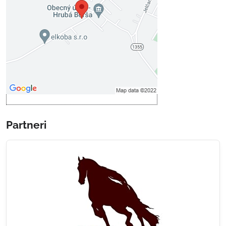
Prajete si načítať externý obsah?
Povoliť tentokrát
Povoliť a zapamätať - súhlas s
druhom cookie: Funkčné
Otvoriť obsah v novom okne
Partneri