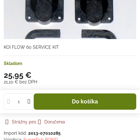
KOI FLOW 60 SERVICE KIT
Skladom
25,95 €
21,10 €
bez DPH
Do košíka
Strážny pes
Doručenia
Import kód:
2013-07010285
Výrobca:
SuperFish POND