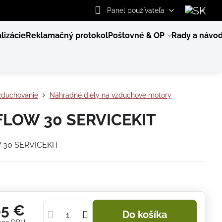
Panel používateľa
lizácie
Reklamačný protokol
Poštovné & OP
Rady a návo
zduchovanie
Náhradné diely na vzduchove motory
FLOW 30 SERVICEKIT
 30 SERVICEKIT
95 €
Do košíka