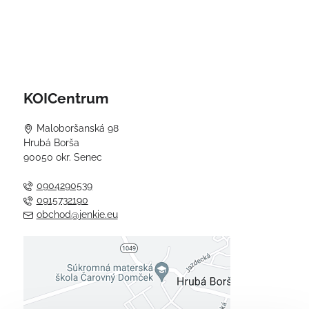
KOICentrum
Maloboršanská 98
Hrubá Borša
90050 okr. Senec
0904290539
0915732190
obchod@jenkie.eu
Externý obsah je blokovaný
Voľbami súkromia