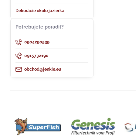
Dekorácie okolo jazierka
Potrebujete poradiť?
0904290539
0915732190
obchod@jenkie.eu