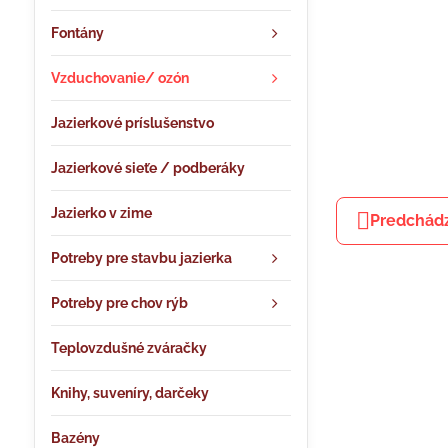
Fontány
Vzduchovanie/ ozón
Jazierkové príslušenstvo
Jazierkové sieťe / podberáky
Jazierko v zime
Predchádz
Potreby pre stavbu jazierka
Potreby pre chov rýb
Teplovzdušné zváračky
Knihy, suveníry, darčeky
Bazény