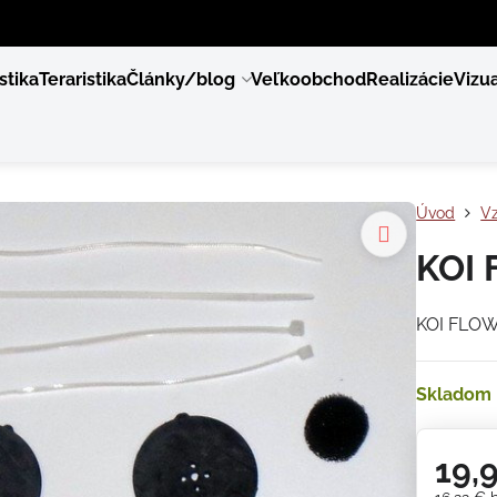
stika
Teraristika
Články/blog
Veľkoobchod
Realizácie
Vizua
Úvod
V
KOI 
KOI FLOW
Skladom
19,