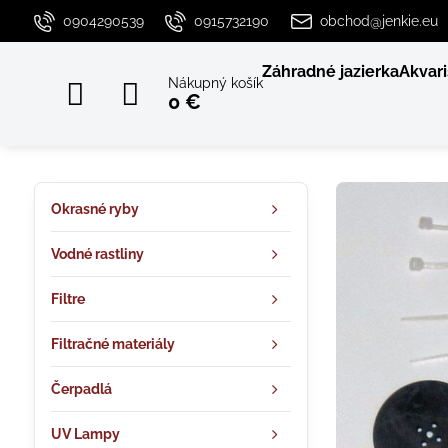
0904290539
0915732190
obchod@jenkie.eu
Záhradné jazierka
Akvari
Nákupný košík
0 €
Okrasné ryby
Vodné rastliny
Filtre
Filtračné materiály
Čerpadlá
UV Lampy