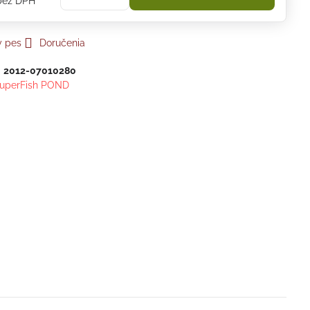
bez DPH
y pes
Doručenia
:
2012-07010280
uperFish POND