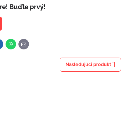
re! Buďte prvý!
inkedIn
WhatsApp
E-
mail
Nasledujúci produkt