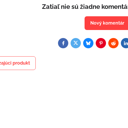
Zatiaľ nie sú žiadne komentá
Nový komentár
Facebook
Twitter
Bluesky
Pinterest
Reddit
L
ajúci produkt