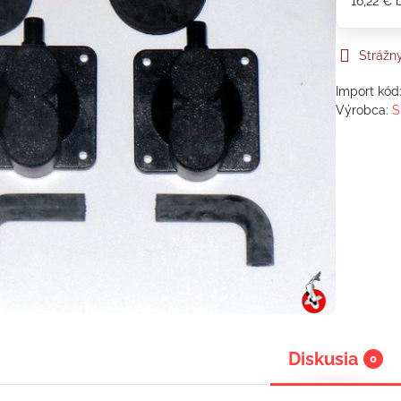
16,22 €
Strážn
Import kód
Výrobca:
S
Diskusia
0