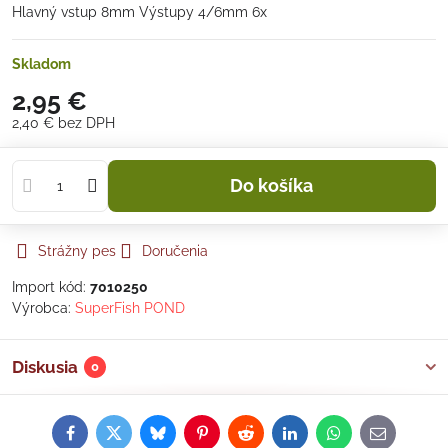
Hlavný vstup 8mm Výstupy 4/6mm 6x
Skladom
2,95 €
2,40 €
bez DPH
Do košíka
Strážny pes
Doručenia
Import kód:
7010250
Výrobca:
SuperFish POND
Diskusia
0
Facebook
Twitter
Bluesky
Pinterest
Reddit
LinkedIn
WhatsApp
E-