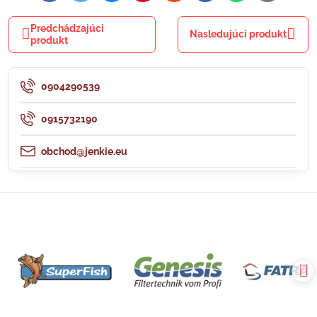
mail
Predchádzajúci
Nasledujúci produkt
produkt
0904290539
0915732190
obchod@jenkie.eu