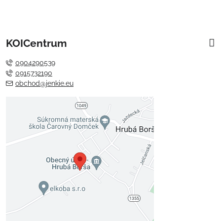
KOICentrum
0904290539
0915732190
obchod@jenkie.eu
Externý obsah je blokovaný
Voľbami súkromia
Prajete si načítať externý obsah?
Povoliť tentokrát
Povoliť a zapamätať - súhlas s
druhom cookie: Funkčné