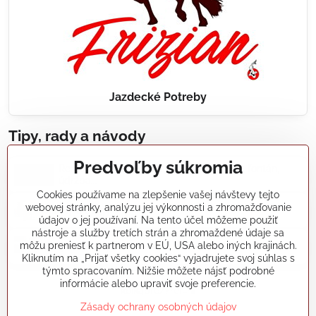
Jazdecké Potreby
Tipy, rady a návody
Predvoľby súkromia
Realizácie záhradných jazierok, bazénov, fontán,
údržba...
Cookies používame na zlepšenie vašej návštevy tejto
webovej stránky, analýzu jej výkonnosti a zhromažďovanie
Články a blogy
údajov o jej používaní. Na tento účel môžeme použiť
nástroje a služby tretích strán a zhromaždené údaje sa
môžu preniesť k partnerom v EÚ, USA alebo iných krajinách.
Rady a návody
Kliknutím na „Prijať všetky cookies“ vyjadrujete svoj súhlas s
týmto spracovaním. Nižšie môžete nájsť podrobné
informácie alebo upraviť svoje preferencie.
koikapre/?ref=hl
Zásady ochrany osobných údajov