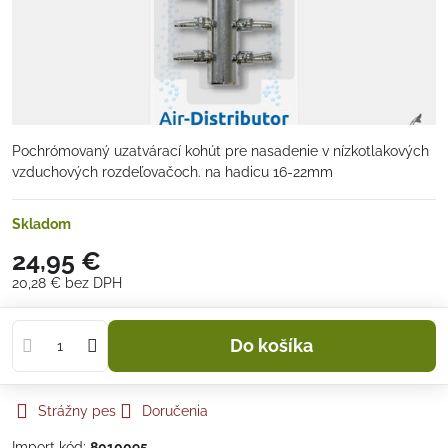
Pochrómovaný uzatvárací kohút pre nasadenie v nízkotlakových
vzduchových rozdeľovačoch. na hadicu 16-22mm
Skladom
24,95 €
20,28 €
bez DPH
Do košíka
Strážny pes
Doručenia
Import kód:
8010095