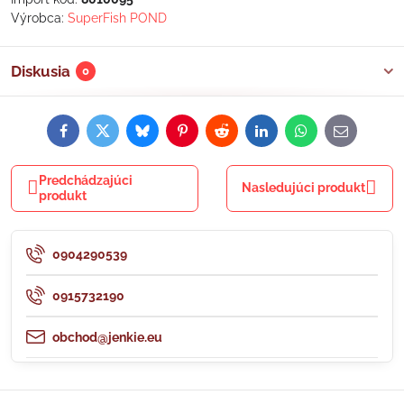
Výrobca:
SuperFish POND
Diskusia
0
Facebook
Twitter
Bluesky
Pinterest
Reddit
LinkedIn
WhatsApp
E-
mail
Predchádzajúci
Nasledujúci produkt
produkt
0904290539
0915732190
obchod@jenkie.eu