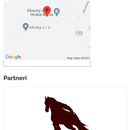
Prajete si načítať externý obsah?
Povoliť tentokrát
Povoliť a zapamätať - súhlas s
druhom cookie: Funkčné
Otvoriť obsah v novom okne
Partneri