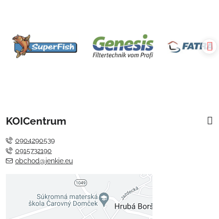
KOICentrum
0904290539
0915732190
obchod@jenkie.eu
Externý obsah je blokovaný
Voľbami súkromia