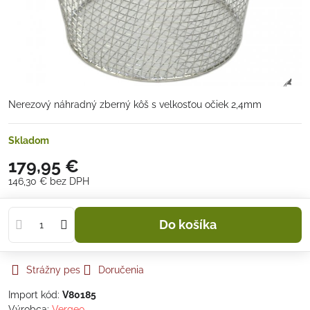
Nerezový náhradný zberný kôš s velkosťou očiek 2,4mm
Skladom
179,95 €
146,30 €
bez DPH
Do košíka
Strážny pes
Doručenia
Import kód:
V80185
Výrobca:
Vergeo