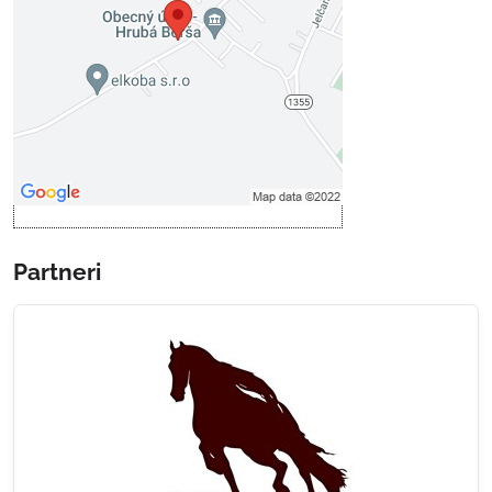
Prajete si načítať externý obsah?
Povoliť tentokrát
Povoliť a zapamätať - súhlas s
druhom cookie: Funkčné
Otvoriť obsah v novom okne
Partneri