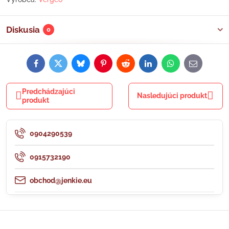
Diskusia
0
Facebook
Twitter
Bluesky
Pinterest
Reddit
LinkedIn
WhatsApp
E-
mail
Predchádzajúci
Nasledujúci produkt
produkt
0904290539
0915732190
obchod@jenkie.eu