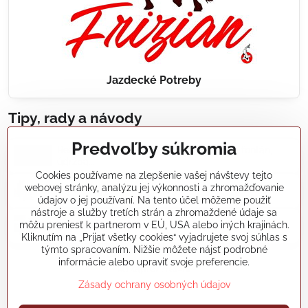
Jazdecké Potreby
Tipy, rady a návody
Predvoľby súkromia
Realizácie záhradných jazierok, bazénov, fontán,
údržba...
Cookies používame na zlepšenie vašej návštevy tejto
webovej stránky, analýzu jej výkonnosti a zhromažďovanie
Články a blogy
údajov o jej používaní. Na tento účel môžeme použiť
nástroje a služby tretích strán a zhromaždené údaje sa
môžu preniesť k partnerom v EÚ, USA alebo iných krajinách.
Rady a návody
Kliknutím na „Prijať všetky cookies“ vyjadrujete svoj súhlas s
týmto spracovaním. Nižšie môžete nájsť podrobné
informácie alebo upraviť svoje preferencie.
koikapre/?ref=hl
Zásady ochrany osobných údajov