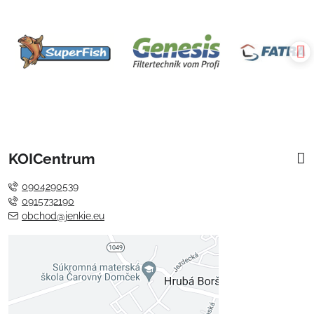
KOICentrum
0904290539
0915732190
obchod@jenkie.eu
Externý obsah je blokovaný
Voľbami súkromia