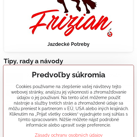
Jazdecké Potreby
Tipy, rady a návody
Predvoľby súkromia
Realizácie záhradných jazierok, bazénov, fontán,
údržba...
Cookies používame na zlepšenie vašej návštevy tejto
webovej stránky, analýzu jej výkonnosti a zhromažďovanie
Články a blogy
údajov o jej používaní. Na tento účel môžeme použiť
nástroje a služby tretích strán a zhromaždené údaje sa
môžu preniesť k partnerom v EÚ, USA alebo iných krajinách.
Rady a návody
Kliknutím na „Prijať všetky cookies“ vyjadrujete svoj súhlas s
týmto spracovaním. Nižšie môžete nájsť podrobné
informácie alebo upraviť svoje preferencie.
koikapre/?ref=hl
Zásady ochrany osobných údajov