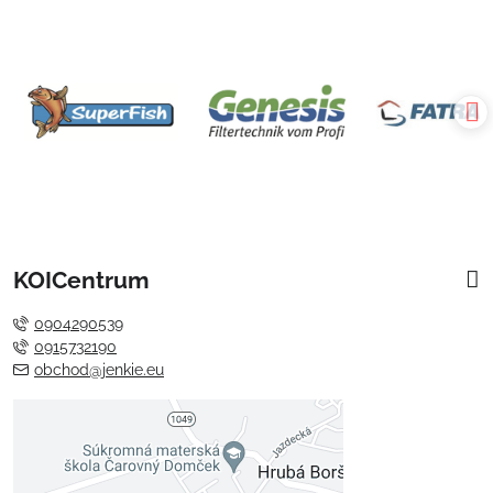
KOICentrum
0904290539
0915732190
obchod@jenkie.eu
Externý obsah je blokovaný