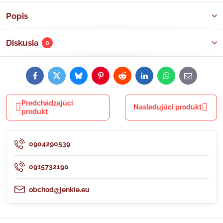
Popis
Diskusia
0
Facebook
Twitter
Bluesky
Pinterest
Reddit
LinkedIn
WhatsApp
E-
mail
Predchádzajúci
Nasledujúci produkt
produkt
0904290539
0915732190
obchod@jenkie.eu