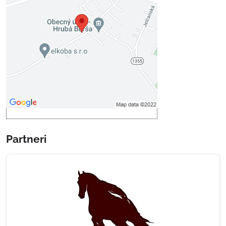
Voľbami súkromia
Prajete si načítať externý obsah?
Povoliť tentokrát
Povoliť a zapamätať - súhlas s
druhom cookie: Funkčné
Otvoriť obsah v novom okne
Partneri