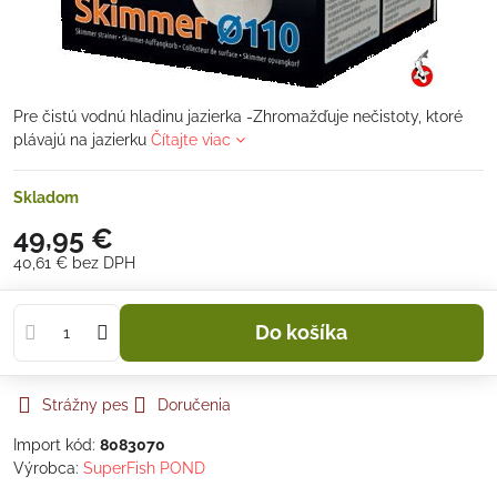
Pre čistú vodnú hladinu jazierka -Zhromažďuje nečistoty, ktoré
plávajú na jazierku
Čítajte viac
Skladom
49,95 €
40,61 €
bez DPH
Do košíka
Strážny pes
Doručenia
Import kód:
8083070
Výrobca:
SuperFish POND