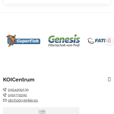
KOICentrum
0904290539
0915732190
obchod@jenkie.eu