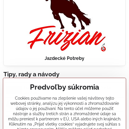
Jazdecké Potreby
Tipy, rady a návody
Predvoľby súkromia
Realizácie záhradných jazierok, bazénov, fontán,
údržba...
Cookies používame na zlepšenie vašej návštevy tejto
webovej stránky, analýzu jej výkonnosti a zhromažďovanie
Články a blogy
údajov o jej používaní. Na tento účel môžeme použiť
nástroje a služby tretích strán a zhromaždené údaje sa
môžu preniesť k partnerom v EÚ, USA alebo iných krajinách.
Rady a návody
Kliknutím na „Prijať všetky cookies“ vyjadrujete svoj súhlas s