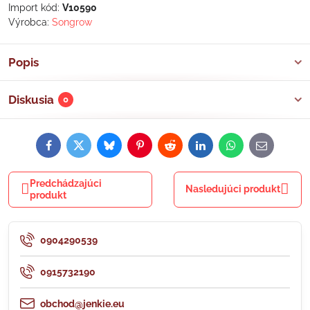
Import kód:
V10590
Výrobca:
Songrow
Popis
Diskusia
0
Facebook
Twitter
Bluesky
Pinterest
Reddit
LinkedIn
WhatsApp
E-
mail
Predchádzajúci
Nasledujúci produkt
produkt
0904290539
0915732190
obchod@jenkie.eu