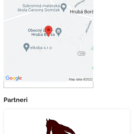
Externý obsah je blokovaný
Voľbami súkromia
Prajete si načítať externý obsah?
Povoliť tentokrát
Povoliť a zapamätať - súhlas s
druhom cookie: Funkčné
Otvoriť obsah v novom okne
Partneri