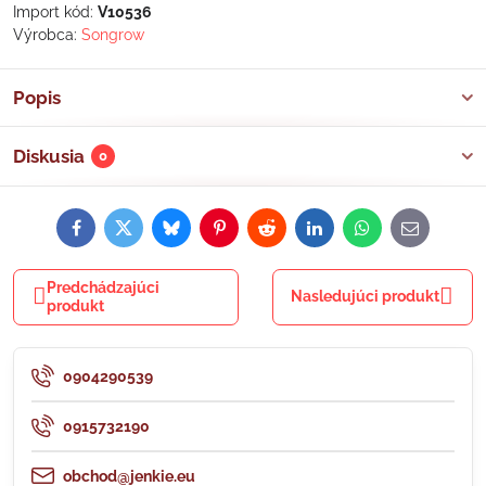
Import kód:
V10536
Výrobca:
Songrow
Popis
Diskusia
0
Facebook
Twitter
Bluesky
Pinterest
Reddit
LinkedIn
WhatsApp
E-
mail
Predchádzajúci
Nasledujúci produkt
produkt
0904290539
0915732190
obchod@jenkie.eu