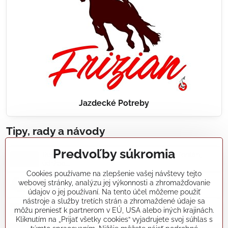
Jazdecké Potreby
Tipy, rady a návody
Predvoľby súkromia
Realizácie záhradných jazierok, bazénov, fontán,
údržba...
Cookies používame na zlepšenie vašej návštevy tejto
webovej stránky, analýzu jej výkonnosti a zhromažďovanie
Články a blogy
údajov o jej používaní. Na tento účel môžeme použiť
nástroje a služby tretích strán a zhromaždené údaje sa
môžu preniesť k partnerom v EÚ, USA alebo iných krajinách.
Rady a návody
Kliknutím na „Prijať všetky cookies“ vyjadrujete svoj súhlas s