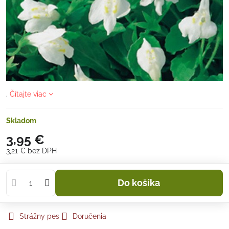
.
Čítajte viac
Skladom
3,95 €
3,21 €
bez DPH
Do košíka
Strážny pes
Doručenia