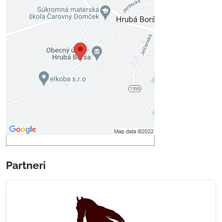
Externý obsah je blokovaný
Voľbami súkromia
Prajete si načítať externý obsah?
Povoliť tentokrát
Povoliť a zapamätať - súhlas s
druhom cookie: Funkčné
Otvoriť obsah v novom okne
Partneri