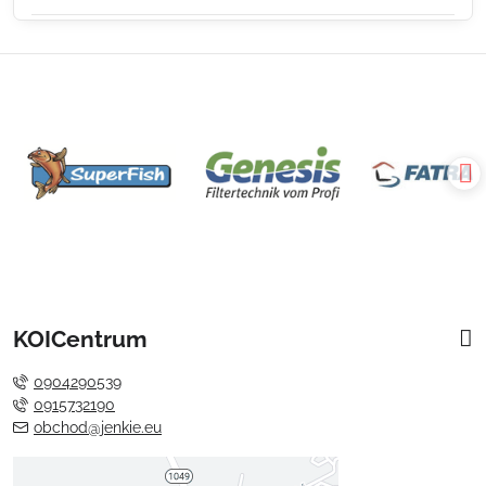
KOICentrum
0904290539
0915732190
obchod@jenkie.eu