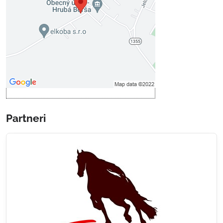
Povoliť tentokrát
Povoliť a zapamätať - súhlas s
druhom cookie: Funkčné
Otvoriť obsah v novom okne
Partneri