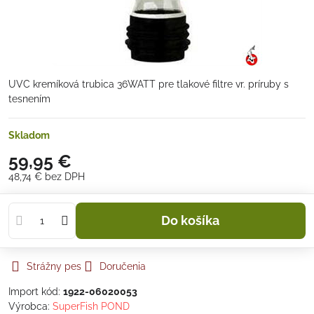
UVC kremíková trubica 36WATT pre tlakové filtre vr. príruby s
tesnením
Skladom
59,95 €
48,74 €
bez DPH
Do košíka
Strážny pes
Doručenia
Import kód:
1922-06020053
Výrobca:
SuperFish POND