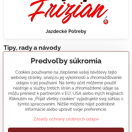
Jazdecké Potreby
Tipy, rady a návody
Predvoľby súkromia
Realizácie záhradných jazierok, bazénov, fontán,
údržba...
Cookies používame na zlepšenie vašej návštevy tejto
webovej stránky, analýzu jej výkonnosti a zhromažďovanie
Články a blogy
údajov o jej používaní. Na tento účel môžeme použiť
nástroje a služby tretích strán a zhromaždené údaje sa
môžu preniesť k partnerom v EÚ, USA alebo iných krajinách.
Rady a návody
Kliknutím na „Prijať všetky cookies“ vyjadrujete svoj súhlas s
týmto spracovaním. Nižšie môžete nájsť podrobné
informácie alebo upraviť svoje preferencie.
koikapre/?ref=hl
Zásady ochrany osobných údajov