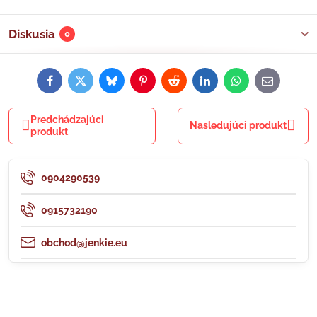
Diskusia
0
Facebook
Twitter
Bluesky
Pinterest
Reddit
LinkedIn
WhatsApp
E-
mail
Predchádzajúci
Nasledujúci produkt
produkt
0904290539
0915732190
obchod@jenkie.eu