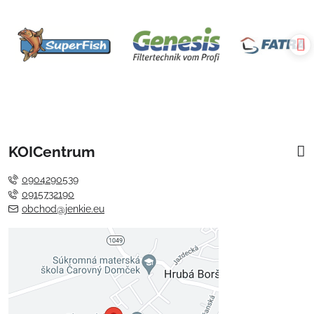
KOICentrum
0904290539
0915732190
obchod@jenkie.eu
Externý obsah je blokovaný
Voľbami súkromia
Prajete si načítať externý obsah?