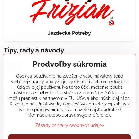
Jazdecké Potreby
Tipy, rady a návody
Predvoľby súkromia
Realizácie záhradných jazierok, bazénov, fontán,
údržba...
Cookies používame na zlepšenie vašej návštevy tejto
webovej stránky, analýzu jej výkonnosti a zhromažďovanie
Články a blogy
údajov o jej používaní. Na tento účel môžeme použiť
nástroje a služby tretích strán a zhromaždené údaje sa
môžu preniesť k partnerom v EÚ, USA alebo iných krajinách.
Rady a návody
Kliknutím na „Prijať všetky cookies“ vyjadrujete svoj súhlas s
týmto spracovaním. Nižšie môžete nájsť podrobné
informácie alebo upraviť svoje preferencie.
koikapre/?ref=hl
Zásady ochrany osobných údajov