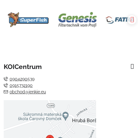
KOICentrum
0904290539
0915732190
obchod@jenkie.eu
Externý obsah je blokovaný
Voľbami súkromia
Prajete si načítať externý obsah?