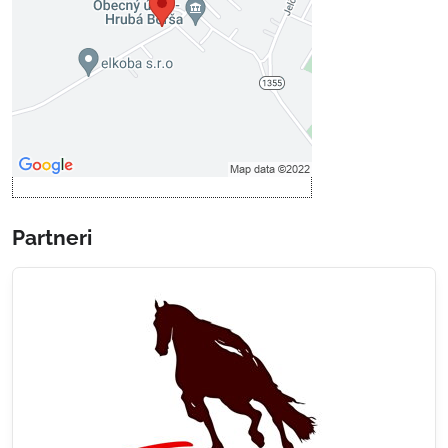
Povoliť tentokrát
Povoliť a zapamätať - súhlas s
druhom cookie: Funkčné
Otvoriť obsah v novom okne
Partneri