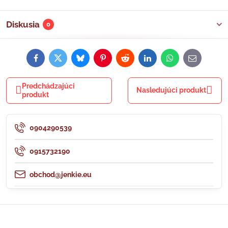
Diskusia
0
Facebook
Twitter
Bluesky
Pinterest
Reddit
LinkedIn
WhatsApp
E-
mail
Predchádzajúci
Nasledujúci produkt
produkt
0904290539
0915732190
obchod@jenkie.eu