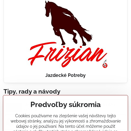
Jazdecké Potreby
Tipy, rady a návody
Predvoľby súkromia
Realizácie záhradných jazierok, bazénov, fontán,
údržba...
Cookies používame na zlepšenie vašej návštevy tejto
webovej stránky, analýzu jej výkonnosti a zhromažďovanie
Články a blogy
údajov o jej používaní. Na tento účel môžeme použiť