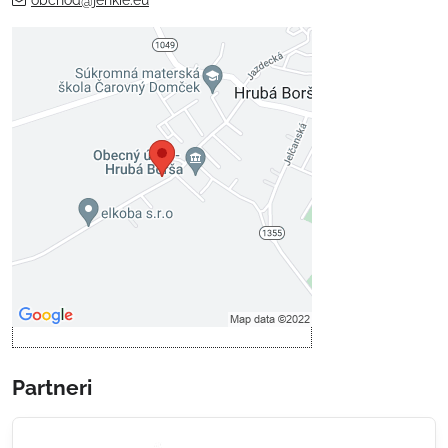
obchod@jenkie.eu
Externý obsah je blokovaný
Voľbami súkromia
Prajete si načítať externý obsah?
Povoliť tentokrát
Povoliť a zapamätať - súhlas s
druhom cookie: Funkčné
Otvoriť obsah v novom okne
Partneri