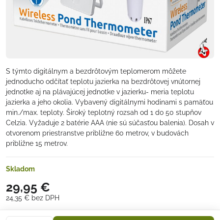
S týmto digitálnym a bezdrôtovým teplomerom môžete
jednoducho odčítať teplotu jazierka na bezdrôtovej vnútornej
jednotke aj na plávajúcej jednotke v jazierku- meria teplotu
jazierka a jeho okolia. Vybavený digitálnymi hodinami s pamäťou
min./max. teploty. Široký teplotný rozsah od 1 do 50 stupňov
Celzia. Vyžaduje 2 batérie AAA (nie sú súčasťou balenia). Dosah v
otvorenom priestranstve približne 60 metrov, v budovách
približne 15 metrov.
Skladom
29,95 €
24,35 €
bez DPH