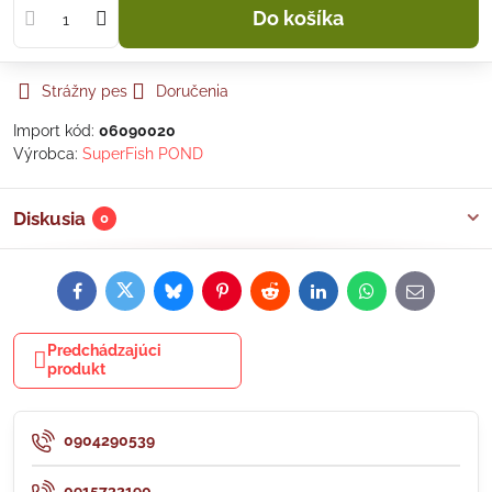
Do košíka
Strážny pes
Doručenia
Import kód:
06090020
Výrobca:
SuperFish POND
Diskusia
0
Facebook
Twitter
Bluesky
Pinterest
Reddit
LinkedIn
WhatsApp
E-
mail
Predchádzajúci
produkt
0904290539
0915732190