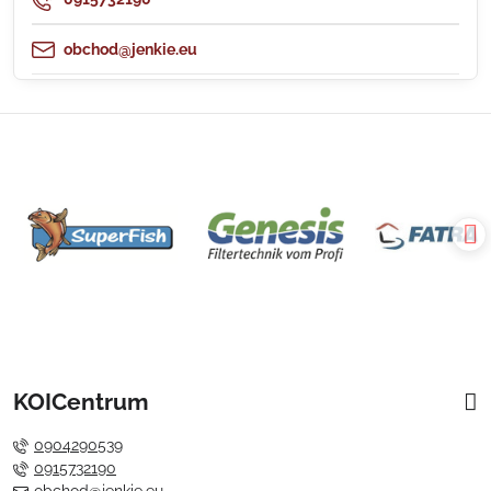
obchod@jenkie.eu
KOICentrum
0904290539
0915732190