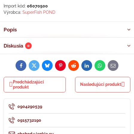
Import kód:
06070500
Výrobca:
SuperFish POND
Popis
Diskusia
0
Facebook
Twitter
Bluesky
Pinterest
Reddit
LinkedIn
WhatsApp
E-
mail
Predchádzajúci
Nasledujúci produkt
produkt
0904290539
0915732190
obchod@jenkie.eu