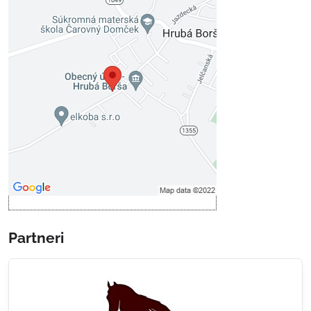
Externý obsah je blokovaný
Voľbami súkromia
Prajete si načítať externý obsah?
Povoliť tentokrát
Povoliť a zapamätať - súhlas s
druhom cookie: Funkčné
Otvoriť obsah v novom okne
Partneri