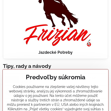
Jazdecké Potreby
Tipy, rady a návody
Predvoľby súkromia
Realizácie záhradných jazierok, bazénov, fontán,
údržba...
Cookies používame na zlepšenie vašej návštevy tejto
webovej stránky, analýzu jej výkonnosti a zhromažďovanie
Články a blogy
údajov o jej používaní. Na tento účel môžeme použiť
nástroje a služby tretích strán a zhromaždené údaje sa
môžu preniesť k partnerom v EÚ, USA alebo iných krajinách.
Rady a návody
Kliknutím na „Prijať všetky cookies“ vyjadrujete svoj súhlas s