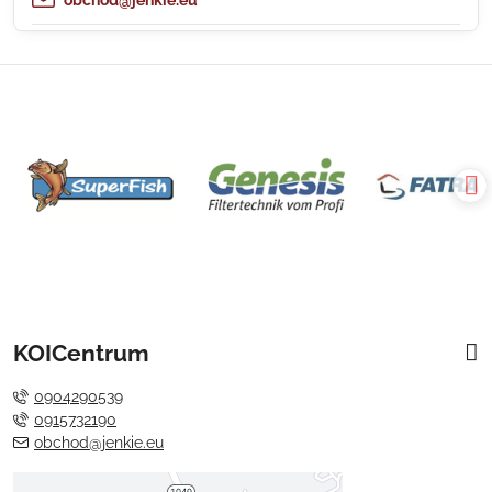
KOICentrum
0904290539
0915732190
obchod@jenkie.eu