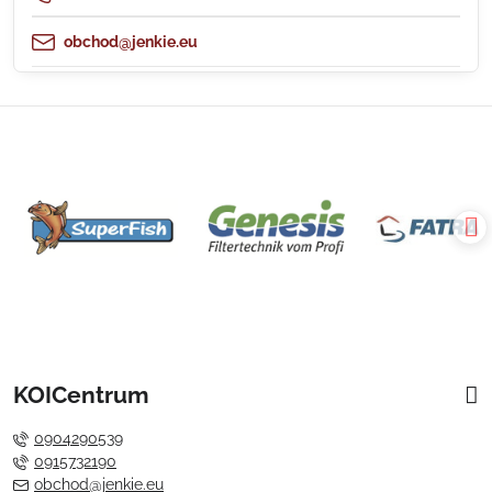
obchod@jenkie.eu
KOICentrum
0904290539
0915732190
obchod@jenkie.eu