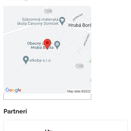
Externý obsah je blokovaný
Voľbami súkromia
Prajete si načítať externý obsah?
Povoliť tentokrát
Povoliť a zapamätať - súhlas s
druhom cookie: Funkčné
Otvoriť obsah v novom okne
Partneri