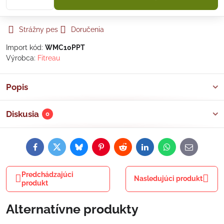
Strážny pes
Doručenia
Import kód:
WMC10PPT
Výrobca:
Fitreau
Popis
Diskusia
0
Facebook
Twitter
Bluesky
Pinterest
Reddit
LinkedIn
WhatsApp
E-
mail
Predchádzajúci
Nasledujúci produkt
produkt
Alternatívne produkty