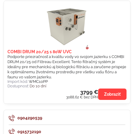
COMBI DRUM 20/25 s 80W UVC
Podporte priezračnosť a kvalitu vody vo svojom jazierku s COMBI
DRUM 20/25 od Filtreau Excellent. Tento filtračný systém je
ideálny pre mechanickú aj biologickú filtráciu a zaručene prispeje
k optimálnemu životnému prostrediu pre všetku vašu flóru a
faunu vo vašom jazierku.
Import kód:
WMC10PP
Dostupnosť:
Do 10 dní
3799 €
Zobraziť
3088,62 €
bez DPH
0904290539
0915732190