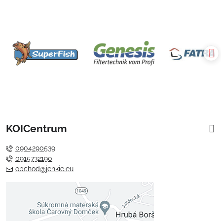
KOICentrum
0904290539
0915732190
obchod@jenkie.eu
Externý obsah je blokovaný