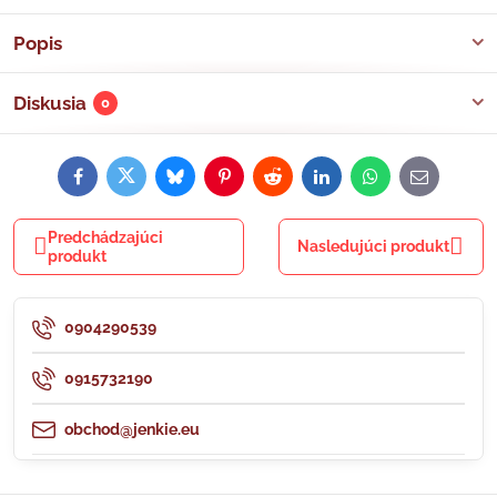
Popis
Diskusia
0
Facebook
Twitter
Bluesky
Pinterest
Reddit
LinkedIn
WhatsApp
E-
mail
Predchádzajúci
Nasledujúci produkt
produkt
0904290539
0915732190
obchod@jenkie.eu