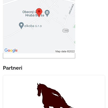
Voľbami súkromia
Prajete si načítať externý obsah?
Povoliť tentokrát
Povoliť a zapamätať - súhlas s
druhom cookie: Funkčné
Otvoriť obsah v novom okne
Partneri