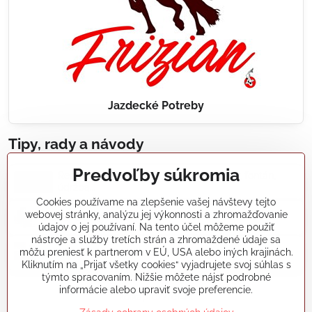
Jazdecké Potreby
Tipy, rady a návody
Predvoľby súkromia
Realizácie záhradných jazierok, bazénov, fontán,
údržba...
Cookies používame na zlepšenie vašej návštevy tejto
webovej stránky, analýzu jej výkonnosti a zhromažďovanie
Články a blogy
údajov o jej používaní. Na tento účel môžeme použiť
nástroje a služby tretích strán a zhromaždené údaje sa
môžu preniesť k partnerom v EÚ, USA alebo iných krajinách.
Rady a návody
Kliknutím na „Prijať všetky cookies“ vyjadrujete svoj súhlas s
týmto spracovaním. Nižšie môžete nájsť podrobné
informácie alebo upraviť svoje preferencie.
koikapre/?ref=hl