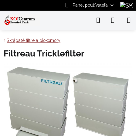
Panel používateľa
Skrápaté filtre a biokomory
Filtreau Tricklefilter