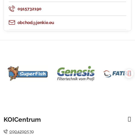
0915732190
obchod@jenkie.eu
KOICentrum
0904290539