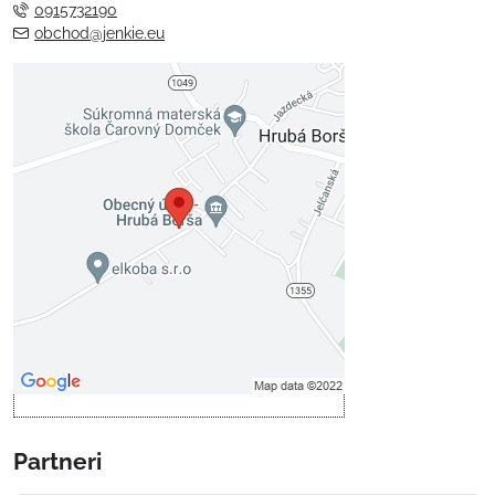
0915732190
obchod@jenkie.eu
Externý obsah je blokovaný
Voľbami súkromia
Prajete si načítať externý obsah?
Povoliť tentokrát
Povoliť a zapamätať - súhlas s
druhom cookie: Funkčné
Otvoriť obsah v novom okne
Partneri