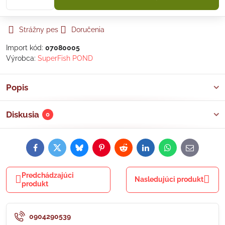
Strážny pes
Doručenia
Import kód:
07080005
Výrobca:
SuperFish POND
Popis
Diskusia
0
Facebook
Twitter
Bluesky
Pinterest
Reddit
LinkedIn
WhatsApp
E-
mail
Predchádzajúci
Nasledujúci produkt
produkt
0904290539