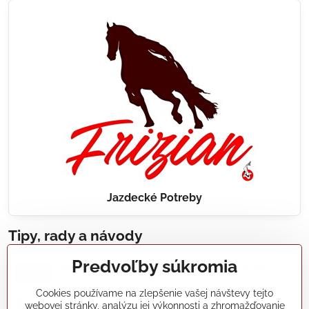
Jazdecké Potreby
Tipy, rady a návody
Predvoľby súkromia
Realizácie záhradných jazierok, bazénov, fontán,
údržba...
Cookies používame na zlepšenie vašej návštevy tejto
webovej stránky, analýzu jej výkonnosti a zhromažďovanie
Články a blogy