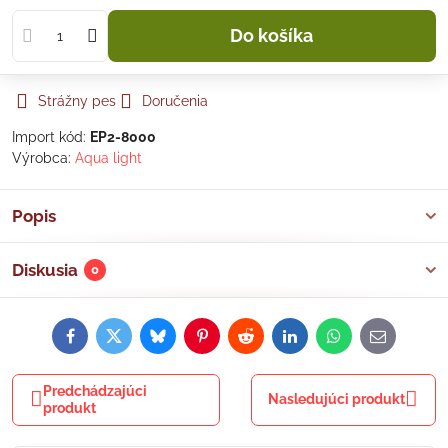
Do košíka
Strážny pes
Doručenia
Import kód:
EP2-8000
Výrobca:
Aqua light
Popis
Diskusia
0
Facebook
Twitter
Bluesky
Pinterest
Reddit
LinkedIn
WhatsApp
E-
mail
Predchádzajúci
Nasledujúci produkt
produkt