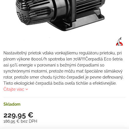
Nastaviteľný prietok vďaka vonkajšiemu regulátoru prietoku, pri
plnom výkone 8000l/h spotreba len 70W!!!Čerpadlá Eco šetria
asi 50% energie v porovnaní s bežnými čerpadlami so
synchrónnymi motormi, pretože môžu mať špeciálne slimákový
rotor, pretože smer chodu týchto čerpadiel je pevne definovaný.
Tieto ekologické čerpadlá bežia oveľa tichšie a efektívnejšie.
Čítajte viac
Skladom
229,95 €
186,95 €
bez DPH