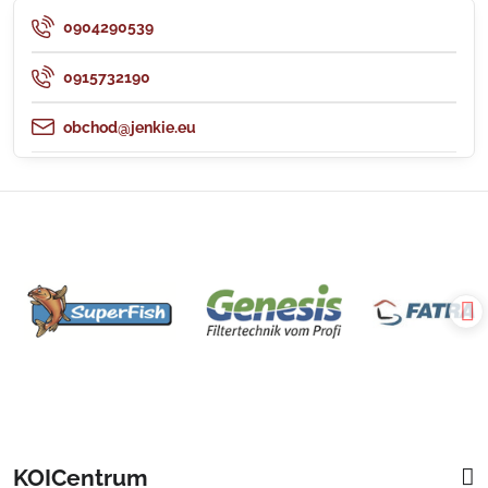
0904290539
0915732190
obchod@jenkie.eu
KOICentrum