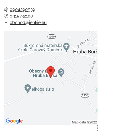
0904290539
0915732190
obchod@jenkie.eu
Externý obsah je blokovaný
Voľbami súkromia
Prajete si načítať externý obsah?
Povoliť tentokrát
Povoliť a zapamätať - súhlas s
druhom cookie: Funkčné
Otvoriť obsah v novom okne