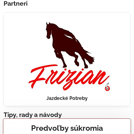
Partneri
Jazdecké Potreby
Tipy, rady a návody
Predvoľby súkromia
Realizácie záhradných jazierok, bazénov, fontán,
údržba...